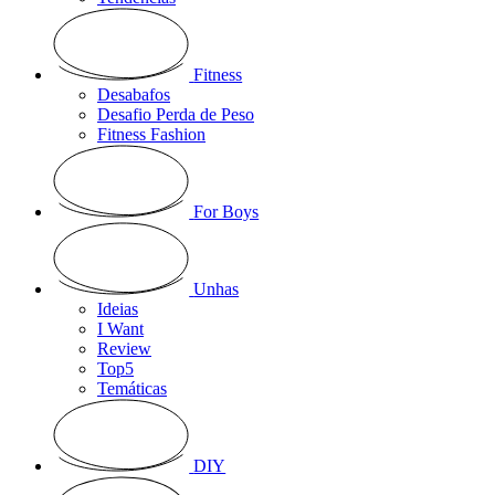
Fitness
Desabafos
Desafio Perda de Peso
Fitness Fashion
For Boys
Unhas
Ideias
I Want
Review
Top5
Temáticas
DIY