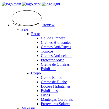
Review
Pele
Rosto
Gel de Limpeza
Cremes Hidratantes
Cremes Anti-Rugas
Tónicos
Cremes Anti-celulite
Protector Solar
Creme de Olheiras
Esfoliante
Corpo
Gel de Banho
Creme de Duche
Loções Hidratantes
Esfoliantes
Óleos
Manteigas Corporais
Protectores Solares
Make up