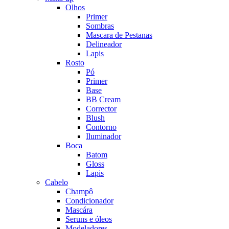
Olhos
Primer
Sombras
Mascara de Pestanas
Delineador
Lapis
Rosto
Pó
Primer
Base
BB Cream
Corrector
Blush
Contorno
Iluminador
Boca
Batom
Gloss
Lapis
Cabelo
Champô
Condicionador
Mascára
Seruns e óleos
Modeladores