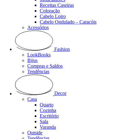
Receitas Caseiras
Coloração
Cabelo Loiro
Cabelo Ondulado – Caracóis
Acessórios
Fashion
LookBooks
Bijus
Compras e Saldos
Tendências
Decor
Casa
Quarto
Cozinha
Escritório
Sala
Varanda
Outside
Tendências