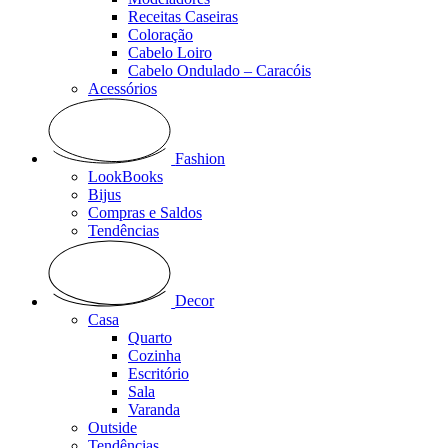
Receitas Caseiras
Coloração
Cabelo Loiro
Cabelo Ondulado – Caracóis
Acessórios
Fashion
LookBooks
Bijus
Compras e Saldos
Tendências
Decor
Casa
Quarto
Cozinha
Escritório
Sala
Varanda
Outside
Tendências