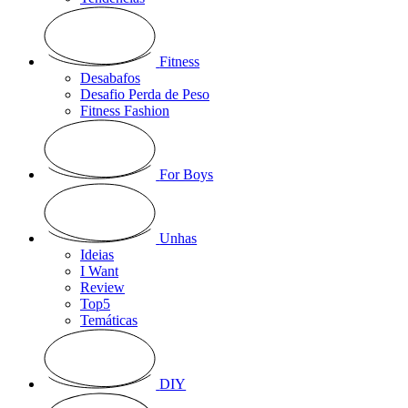
Fitness
Desabafos
Desafio Perda de Peso
Fitness Fashion
For Boys
Unhas
Ideias
I Want
Review
Top5
Temáticas
DIY