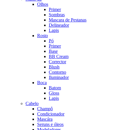
Olhos
Primer
Sombras
Mascara de Pestanas
Delineador
Lapis
Rosto
Pó
Primer
Base
BB Cream
Corrector
Blush
Contorno
Iluminador
Boca
Batom
Gloss
Lapis
Cabelo
Champô
Condicionador
Mascára
Seruns e óleos
Modeladores