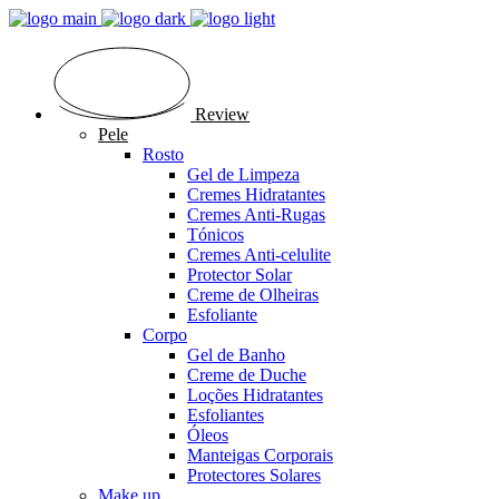
Review
Pele
Rosto
Gel de Limpeza
Cremes Hidratantes
Cremes Anti-Rugas
Tónicos
Cremes Anti-celulite
Protector Solar
Creme de Olheiras
Esfoliante
Corpo
Gel de Banho
Creme de Duche
Loções Hidratantes
Esfoliantes
Óleos
Manteigas Corporais
Protectores Solares
Make up