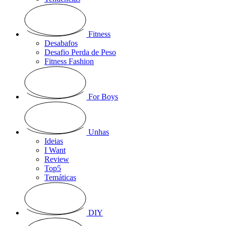
Fitness
Desabafos
Desafio Perda de Peso
Fitness Fashion
For Boys
Unhas
Ideias
I Want
Review
Top5
Temáticas
DIY