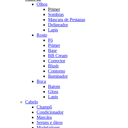
Olhos
Primer
Sombras
Mascara de Pestanas
Delineador
Lapis
Rosto
Pó
Primer
Base
BB Cream
Corrector
Blush
Contorno
Iluminador
Boca
Batom
Gloss
Lapis
Cabelo
Champô
Condicionador
Mascára
Seruns e óleos
Modeladores