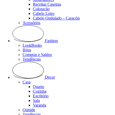
Receitas Caseiras
Coloração
Cabelo Loiro
Cabelo Ondulado – Caracóis
Acessórios
Fashion
LookBooks
Bijus
Compras e Saldos
Tendências
Decor
Casa
Quarto
Cozinha
Escritório
Sala
Varanda
Outside
Tendências