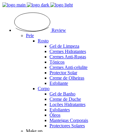
Review
Pele
Rosto
Gel de Limpeza
Cremes Hidratantes
Cremes Anti-Rugas
Tónicos
Cremes Anti-celulite
Protector Solar
Creme de Olheiras
Esfoliante
Corpo
Gel de Banho
Creme de Duche
Loções Hidratantes
Esfoliantes
Óleos
Manteigas Corporais
Protectores Solares
Make up