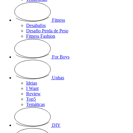
Fitness
Desabafos
Desafio Perda de Peso
Fitness Fashion
For Boys
Unhas
Ideias
I Want
Review
Top5
Temáticas
DIY