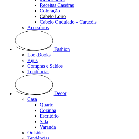
Receitas Caseiras
Coloração
Cabelo Loiro
Cabelo Ondulado – Caracóis
Acessórios
Fashion
LookBooks
Bijus
Compras e Saldos
Tendências
Decor
Casa
Quarto
Cozinha
Escritório
Sala
Varanda
Outside
Tendências