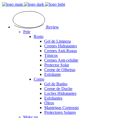
Review
Pele
Rosto
Gel de Limpeza
Cremes Hidratantes
Cremes Anti-Rugas
Tónicos
Cremes Anti-celulite
Protector Solar
Creme de Olheiras
Esfoliante
Corpo
Gel de Banho
Creme de Duche
Loções Hidratantes
Esfoliantes
Óleos
Manteigas Corporais
Protectores Solares
Make up