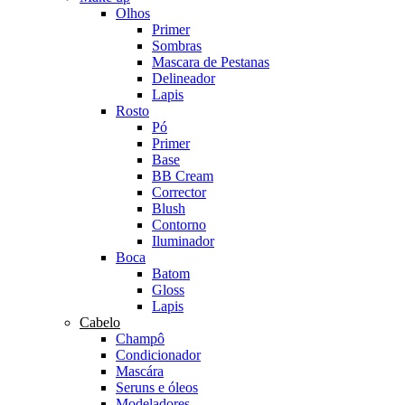
Olhos
Primer
Sombras
Mascara de Pestanas
Delineador
Lapis
Rosto
Pó
Primer
Base
BB Cream
Corrector
Blush
Contorno
Iluminador
Boca
Batom
Gloss
Lapis
Cabelo
Champô
Condicionador
Mascára
Seruns e óleos
Modeladores