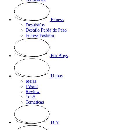
Fitness
Desabafos
Desafio Perda de Peso
Fitness Fashion
For Boys
Unhas
Ideias
I Want
Review
Top5
Temáticas
DIY