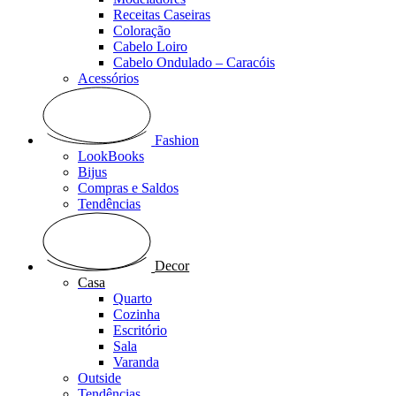
Receitas Caseiras
Coloração
Cabelo Loiro
Cabelo Ondulado – Caracóis
Acessórios
Fashion
LookBooks
Bijus
Compras e Saldos
Tendências
Decor
Casa
Quarto
Cozinha
Escritório
Sala
Varanda
Outside
Tendências