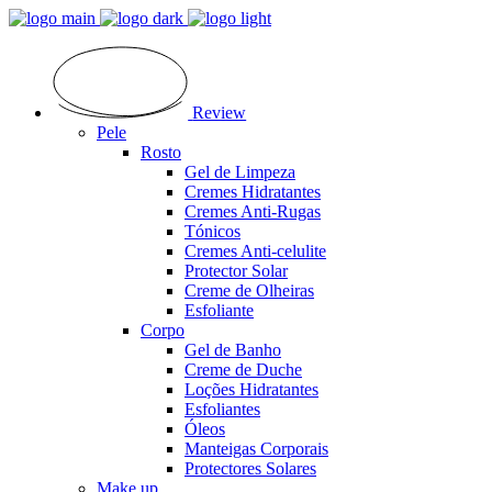
Review
Pele
Rosto
Gel de Limpeza
Cremes Hidratantes
Cremes Anti-Rugas
Tónicos
Cremes Anti-celulite
Protector Solar
Creme de Olheiras
Esfoliante
Corpo
Gel de Banho
Creme de Duche
Loções Hidratantes
Esfoliantes
Óleos
Manteigas Corporais
Protectores Solares
Make up