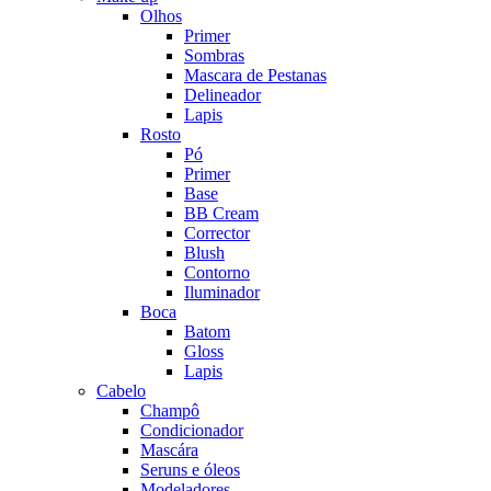
Olhos
Primer
Sombras
Mascara de Pestanas
Delineador
Lapis
Rosto
Pó
Primer
Base
BB Cream
Corrector
Blush
Contorno
Iluminador
Boca
Batom
Gloss
Lapis
Cabelo
Champô
Condicionador
Mascára
Seruns e óleos
Modeladores