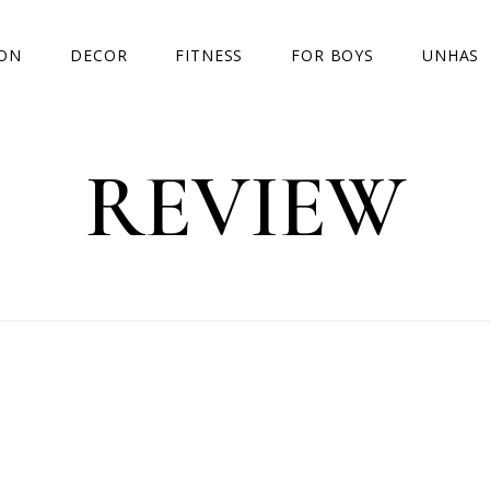
ION
DECOR
FITNESS
FOR BOYS
UNHAS
OOKS
CASA
DESABAFOS
IDEIAS
REVIEW
OUTSIDE
DESAFIO PERDA DE PESO
I WANT
AS E SALDOS
TENDÊNCIAS
FITNESS FASHION
REVIEW
NCIAS
TOP5
TEMÁTIC