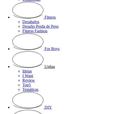
Fitness
Desabafos
Desafio Perda de Peso
Fitness Fashion
For Boys
Unhas
Ideias
I Want
Review
Top5
Temáticas
DIY