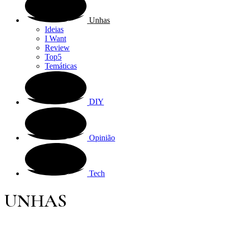
Unhas
Ideias
I Want
Review
Top5
Temáticas
DIY
Opinião
Tech
UNHAS