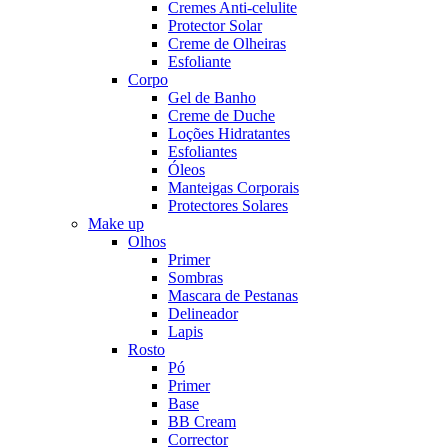
Cremes Anti-celulite
Protector Solar
Creme de Olheiras
Esfoliante
Corpo
Gel de Banho
Creme de Duche
Loções Hidratantes
Esfoliantes
Óleos
Manteigas Corporais
Protectores Solares
Make up
Olhos
Primer
Sombras
Mascara de Pestanas
Delineador
Lapis
Rosto
Pó
Primer
Base
BB Cream
Corrector