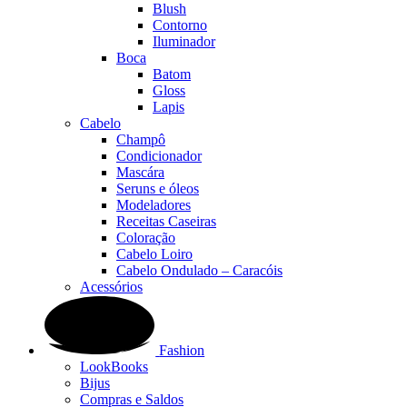
Blush
Contorno
Iluminador
Boca
Batom
Gloss
Lapis
Cabelo
Champô
Condicionador
Mascára
Seruns e óleos
Modeladores
Receitas Caseiras
Coloração
Cabelo Loiro
Cabelo Ondulado – Caracóis
Acessórios
Fashion
LookBooks
Bijus
Compras e Saldos