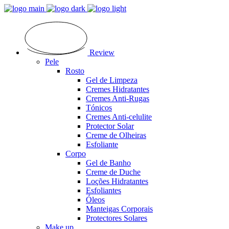
Review
Pele
Rosto
Gel de Limpeza
Cremes Hidratantes
Cremes Anti-Rugas
Tónicos
Cremes Anti-celulite
Protector Solar
Creme de Olheiras
Esfoliante
Corpo
Gel de Banho
Creme de Duche
Loções Hidratantes
Esfoliantes
Óleos
Manteigas Corporais
Protectores Solares
Make up