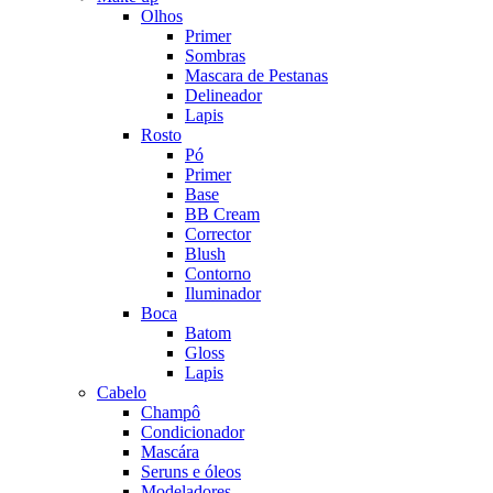
Olhos
Primer
Sombras
Mascara de Pestanas
Delineador
Lapis
Rosto
Pó
Primer
Base
BB Cream
Corrector
Blush
Contorno
Iluminador
Boca
Batom
Gloss
Lapis
Cabelo
Champô
Condicionador
Mascára
Seruns e óleos
Modeladores