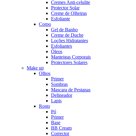
Cremes Anti-celulite
Protector Solar
Creme de Olheiras
Esfoliante
Corpo
Gel de Banho
Creme de Duche
Loções Hidratantes
Esfoliantes
Óleos
Manteigas Corporais
Protectores Solares
Make up
Olhos
Primer
Sombras
Mascara de Pestanas
Delineador
Lapis
Rosto
Pó
Primer
Base
BB Cream
Corrector