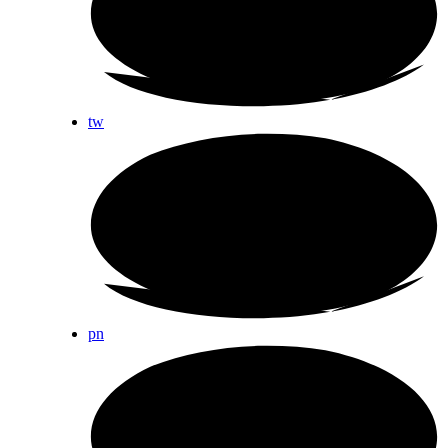
tw
pn