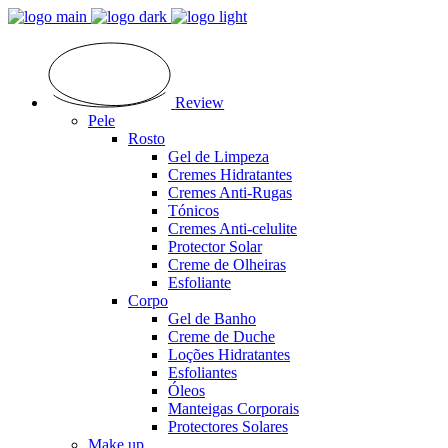
Review
Pele
Rosto
Gel de Limpeza
Cremes Hidratantes
Cremes Anti-Rugas
Tónicos
Cremes Anti-celulite
Protector Solar
Creme de Olheiras
Esfoliante
Corpo
Gel de Banho
Creme de Duche
Loções Hidratantes
Esfoliantes
Óleos
Manteigas Corporais
Protectores Solares
Make up