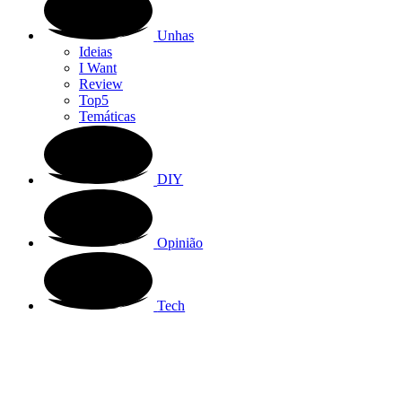
Unhas
Ideias
I Want
Review
Top5
Temáticas
DIY
Opinião
Tech