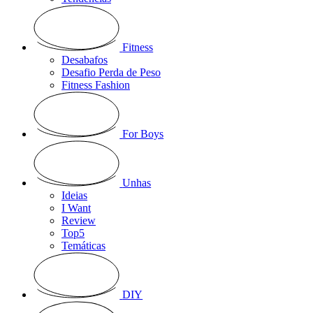
Fitness
Desabafos
Desafio Perda de Peso
Fitness Fashion
For Boys
Unhas
Ideias
I Want
Review
Top5
Temáticas
DIY