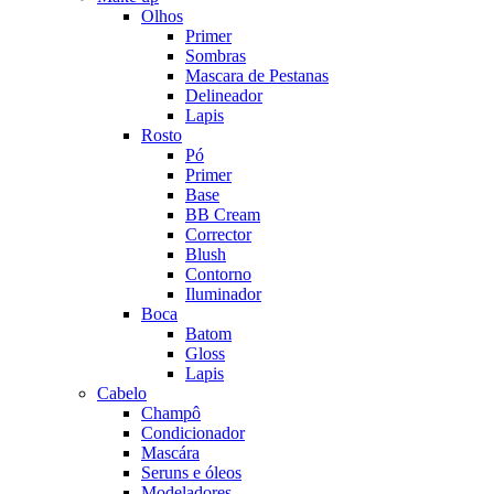
Olhos
Primer
Sombras
Mascara de Pestanas
Delineador
Lapis
Rosto
Pó
Primer
Base
BB Cream
Corrector
Blush
Contorno
Iluminador
Boca
Batom
Gloss
Lapis
Cabelo
Champô
Condicionador
Mascára
Seruns e óleos
Modeladores