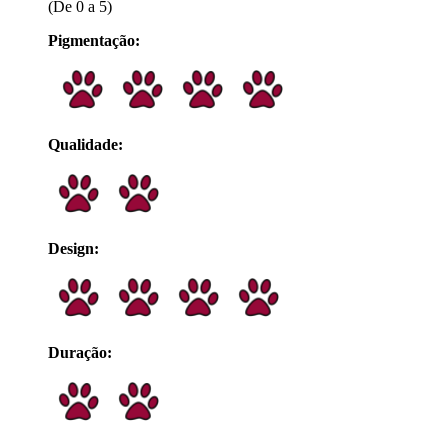
(De 0 a 5)
Pigmentação:
Qualidade:
Design:
Duração: