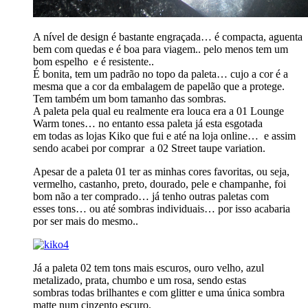
A nível de design é bastante engraçada… é compacta, aguenta
bem com quedas e é boa para viagem.. pelo menos tem um
bom espelho e é resistente..
É bonita, tem um padrão no topo da paleta… cujo a cor é a
mesma que a cor da embalagem de papelão que a protege.
Tem também um bom tamanho das sombras.
A paleta pela qual eu realmente era louca era a 01 Lounge
Warm tones… no entanto essa paleta já esta esgotada
em todas as lojas Kiko que fui e até na loja online… e assim
sendo acabei por comprar a 02 Street taupe variation.
Apesar de a paleta 01 ter as minhas cores favoritas, ou seja,
vermelho, castanho, preto, dourado, pele e champanhe, foi
bom não a ter comprado… já tenho outras paletas com
esses tons… ou até sombras individuais… por isso acabaria
por ser mais do mesmo..
Já a paleta 02 tem tons mais escuros, ouro velho, azul
metalizado, prata, chumbo e um rosa, sendo estas
sombras todas brilhantes e com glitter e uma única sombra
matte num cinzento escuro.