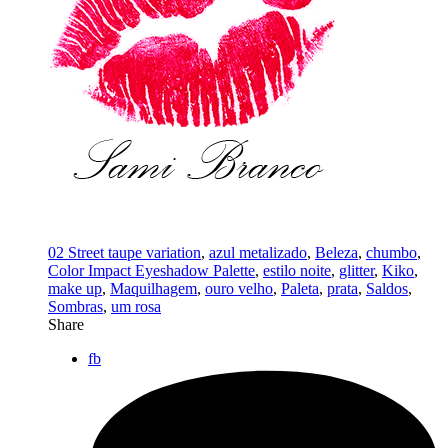
02 Street taupe variation
,
azul metalizado
,
Beleza
,
chumbo
,
Color Impact Eyeshadow Palette
,
estilo noite
,
glitter
,
Kiko
,
make up
,
Maquilhagem
,
ouro velho
,
Paleta
,
prata
,
Saldos
,
Sombras
,
um rosa
Share
fb