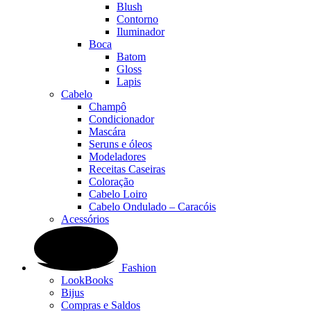
Blush
Contorno
Iluminador
Boca
Batom
Gloss
Lapis
Cabelo
Champô
Condicionador
Mascára
Seruns e óleos
Modeladores
Receitas Caseiras
Coloração
Cabelo Loiro
Cabelo Ondulado – Caracóis
Acessórios
Fashion
LookBooks
Bijus
Compras e Saldos