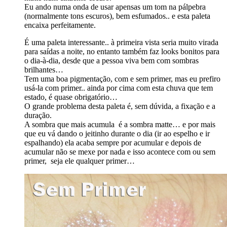
Eu ando numa onda de usar apensas um tom na pálpebra
(normalmente tons escuros), bem esfumados.. e esta paleta
encaixa perfeitamente.
É uma paleta interessante.. à primeira vista seria muito virada
para saídas a noite, no entanto também faz looks bonitos para
o dia-à-dia, desde que a pessoa viva bem com sombras
brilhantes…
Tem uma boa pigmentação, com e sem primer, mas eu prefiro
usá-la com primer.. ainda por cima com esta chuva que tem
estado, é quase obrigatório…
O grande problema desta paleta é, sem dúvida, a fixação e a
duração.
A sombra que mais acumula é a sombra matte… e por mais
que eu vá dando o jeitinho durante o dia (ir ao espelho e ir
espalhando) ela acaba sempre por acumular e depois de
acumular não se mexe por nada e isso acontece com ou sem
primer, seja ele qualquer primer…