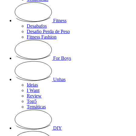
Fitness
Desabafos
Desafio Perda de Peso
Fitness Fashion
For Boys
Unhas
Ideias
I Want
Review
Top5
Temáticas
DIY