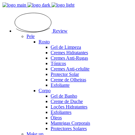
Review
Pele
Rosto
Gel de Limpeza
Cremes Hidratantes
Cremes Anti-Rugas
Tónicos
Cremes Anti-celulite
Protector Solar
Creme de Olheiras
Esfoliante
Corpo
Gel de Banho
Creme de Duche
Loções Hidratantes
Esfoliantes
Óleos
Manteigas Corporais
Protectores Solares
Make up