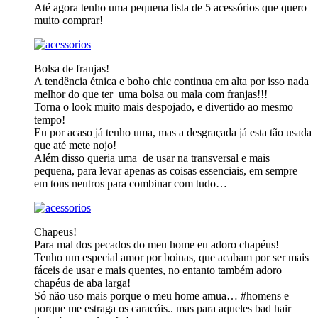
Até agora tenho uma pequena lista de 5 acessórios que quero
muito comprar!
Bolsa de franjas!
A tendência étnica e boho chic continua em alta por isso nada
melhor do que ter uma bolsa ou mala com franjas!!!
Torna o look muito mais despojado, e divertido ao mesmo
tempo!
Eu por acaso já tenho uma, mas a desgraçada já esta tão usada
que até mete nojo!
Além disso queria uma de usar na transversal e mais
pequena, para levar apenas as coisas essenciais, em sempre
em tons neutros para combinar com tudo…
Chapeus!
Para mal dos pecados do meu home eu adoro chapéus!
Tenho um especial amor por boinas, que acabam por ser mais
fáceis de usar e mais quentes, no entanto também adoro
chapéus de aba larga!
Só não uso mais porque o meu home amua… #homens e
porque me estraga os caracóis.. mas para aqueles bad hair