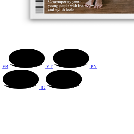
FB
YT
PN
IG