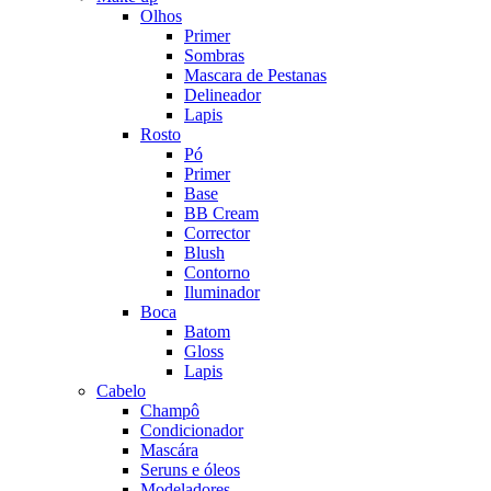
Olhos
Primer
Sombras
Mascara de Pestanas
Delineador
Lapis
Rosto
Pó
Primer
Base
BB Cream
Corrector
Blush
Contorno
Iluminador
Boca
Batom
Gloss
Lapis
Cabelo
Champô
Condicionador
Mascára
Seruns e óleos
Modeladores