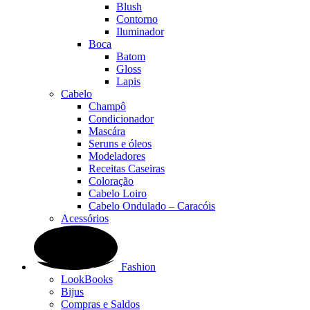
Blush
Contorno
Iluminador
Boca
Batom
Gloss
Lapis
Cabelo
Champô
Condicionador
Mascára
Seruns e óleos
Modeladores
Receitas Caseiras
Coloração
Cabelo Loiro
Cabelo Ondulado – Caracóis
Acessórios
Fashion
LookBooks
Bijus
Compras e Saldos