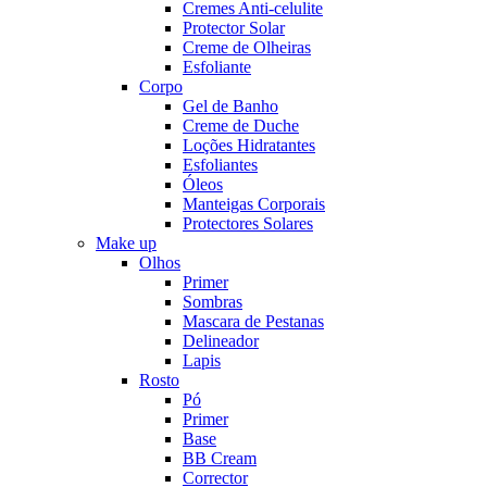
Cremes Anti-celulite
Protector Solar
Creme de Olheiras
Esfoliante
Corpo
Gel de Banho
Creme de Duche
Loções Hidratantes
Esfoliantes
Óleos
Manteigas Corporais
Protectores Solares
Make up
Olhos
Primer
Sombras
Mascara de Pestanas
Delineador
Lapis
Rosto
Pó
Primer
Base
BB Cream
Corrector