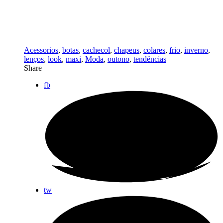
Acessorios
,
botas
,
cachecol
,
chapeus
,
colares
,
frio
,
inverno
,
lenços
,
look
,
maxi
,
Moda
,
outono
,
tendências
Share
fb
tw