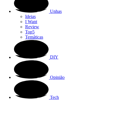
Unhas
Ideias
I Want
Review
Top5
Temáticas
DIY
Opinião
Tech