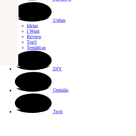
PREV. ARTICLE
Unhas
Ideias
I Want
Review
Top5
Temáticas
DIY
Opinião
Tech