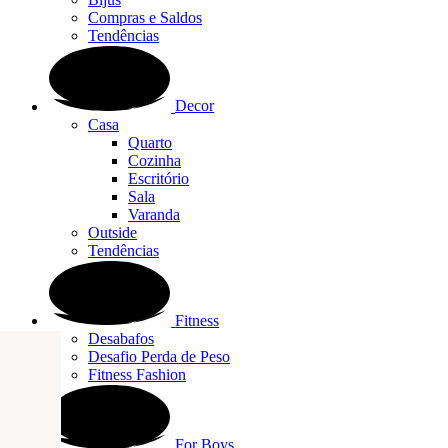
Compras e Saldos
Tendências
Decor
Casa
Quarto
Cozinha
Escritório
Sala
Varanda
Outside
Tendências
Fitness
Desabafos
Desafio Perda de Peso
Fitness Fashion
For Boys