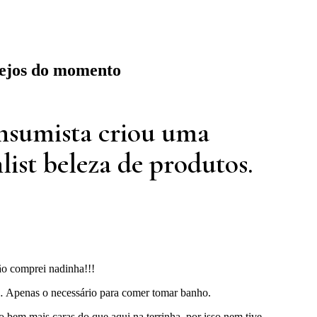
sejos do momento
nsumista criou uma
ist beleza de produtos.
o comprei nadinha!!!
Apenas o necessário para comer tomar banho.
ão bem mais caras do que aqui na terrinha, por isso nem tive