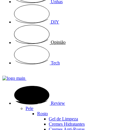
Unhas
DIY
Opinião
Tech
Review
Pele
Rosto
Gel de Limpeza
Cremes Hidratantes
Cremes Anti-Rugas