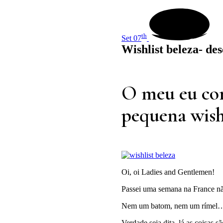
th
Set 07
Wishlist beleza- de
O meu eu co
pequena wishl
Oi, oi Ladies and Gentlemen!
Passei uma semana na France nã
Nem um batom, nem um rímel… 
Verdade seja dita, lá as coisas s