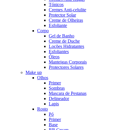
Tónicos
Cremes Anti-celulite
Protector Solar
Creme de Olheiras
Esfoliante
Corpo
Gel de Banho
Creme de Duche
Loções Hidratantes
Esfoliantes
Óleos
Manteigas Corporais
Protectores Solares
Make up
Olhos
Primer
Sombras
Mascara de Pestanas
Delineador
Lapis
Rosto
Pó
Primer
Base
BB Cream