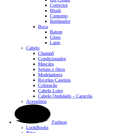
Corrector
Blush
Contorno
Iluminador
Boca
Batom
Gloss
Lapis
Cabelo
Champô
Condicionador
Mascára
Seruns e óleos
Modeladores
Receitas Caseiras
Coloração
Cabelo Loiro
Cabelo Ondulado – Caracóis
Acessórios
Fashion
LookBooks
Bijus