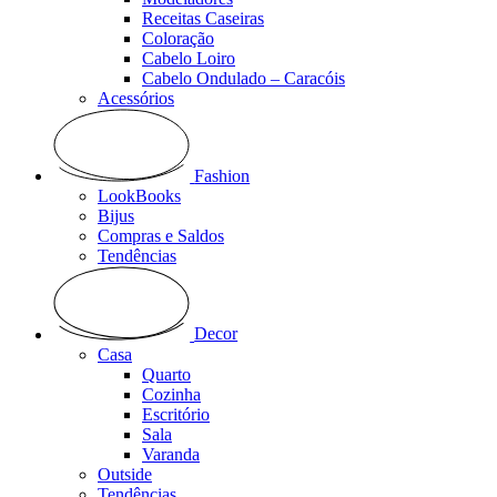
Receitas Caseiras
Coloração
Cabelo Loiro
Cabelo Ondulado – Caracóis
Acessórios
Fashion
LookBooks
Bijus
Compras e Saldos
Tendências
Decor
Casa
Quarto
Cozinha
Escritório
Sala
Varanda
Outside
Tendências