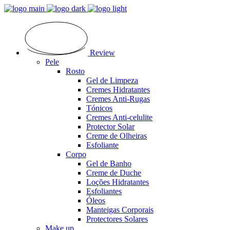
Review
Pele
Rosto
Gel de Limpeza
Cremes Hidratantes
Cremes Anti-Rugas
Tónicos
Cremes Anti-celulite
Protector Solar
Creme de Olheiras
Esfoliante
Corpo
Gel de Banho
Creme de Duche
Loções Hidratantes
Esfoliantes
Óleos
Manteigas Corporais
Protectores Solares
Make up