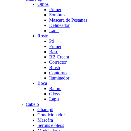
Olhos
Primer
Sombras
Mascara de Pestanas
Delineador
Lapis
Rosto
Pó
Primer
Base
BB Cream
Corrector
Blush
Contorno
Iluminador
Boca
Batom
Gloss
Lapis
Cabelo
Champô
Condicionador
Mascára
Seruns e óleos
Modeladores