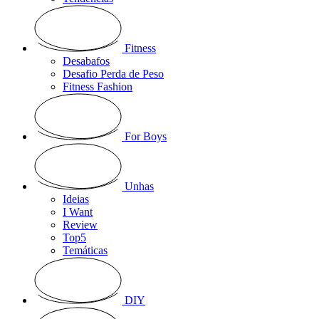
Fitness
Desabafos
Desafio Perda de Peso
Fitness Fashion
For Boys
Unhas
Ideias
I Want
Review
Top5
Temáticas
DIY