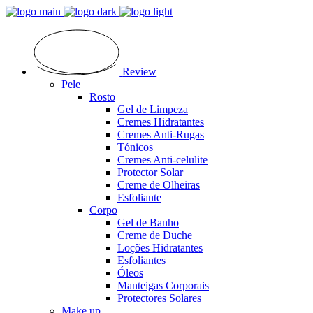
Review
Pele
Rosto
Gel de Limpeza
Cremes Hidratantes
Cremes Anti-Rugas
Tónicos
Cremes Anti-celulite
Protector Solar
Creme de Olheiras
Esfoliante
Corpo
Gel de Banho
Creme de Duche
Loções Hidratantes
Esfoliantes
Óleos
Manteigas Corporais
Protectores Solares
Make up