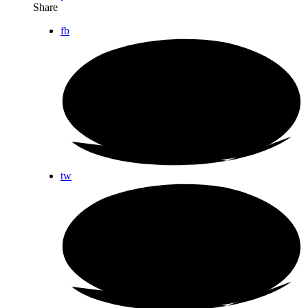
Share
fb
tw