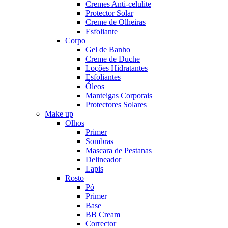
Cremes Anti-celulite
Protector Solar
Creme de Olheiras
Esfoliante
Corpo
Gel de Banho
Creme de Duche
Loções Hidratantes
Esfoliantes
Óleos
Manteigas Corporais
Protectores Solares
Make up
Olhos
Primer
Sombras
Mascara de Pestanas
Delineador
Lapis
Rosto
Pó
Primer
Base
BB Cream
Corrector