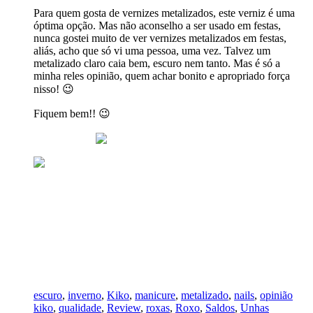
Para quem gosta de vernizes metalizados, este verniz é uma
óptima opção. Mas não aconselho a ser usado em festas,
nunca gostei muito de ver vernizes metalizados em festas,
aliás, acho que só vi uma pessoa, uma vez. Talvez um
metalizado claro caia bem, escuro nem tanto. Mas é só a
minha reles opinião, quem achar bonito e apropriado força
nisso! 😉
Fiquem bem!! 😉
Fiquem bem!
Filipa
escuro
,
inverno
,
Kiko
,
manicure
,
metalizado
,
nails
,
opinião
kiko
,
qualidade
,
Review
,
roxas
,
Roxo
,
Saldos
,
Unhas