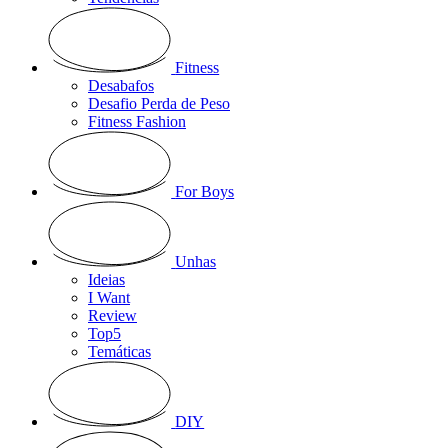
Fitness
Desabafos
Desafio Perda de Peso
Fitness Fashion
For Boys
Unhas
Ideias
I Want
Review
Top5
Temáticas
DIY