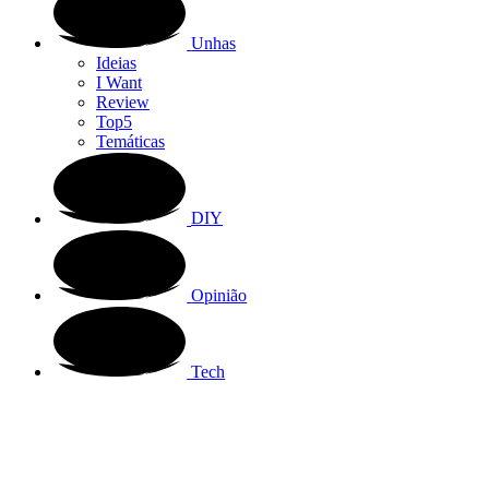
Unhas
Ideias
I Want
Review
Top5
Temáticas
DIY
Opinião
Tech