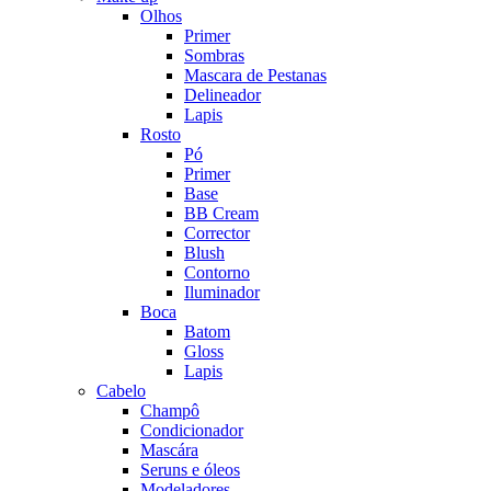
Olhos
Primer
Sombras
Mascara de Pestanas
Delineador
Lapis
Rosto
Pó
Primer
Base
BB Cream
Corrector
Blush
Contorno
Iluminador
Boca
Batom
Gloss
Lapis
Cabelo
Champô
Condicionador
Mascára
Seruns e óleos
Modeladores