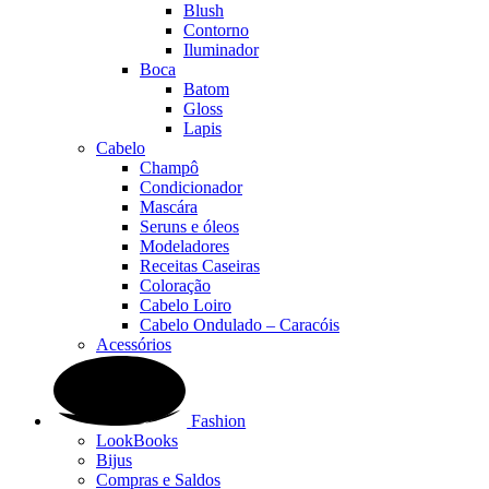
Blush
Contorno
Iluminador
Boca
Batom
Gloss
Lapis
Cabelo
Champô
Condicionador
Mascára
Seruns e óleos
Modeladores
Receitas Caseiras
Coloração
Cabelo Loiro
Cabelo Ondulado – Caracóis
Acessórios
Fashion
LookBooks
Bijus
Compras e Saldos