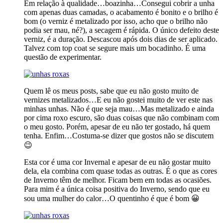
Em relação à qualidade…boazinha…Consegui cobrir a unha
com apenas duas camadas, o acabamento é bonito e o brilho é
bom (o verniz é metalizado por isso, acho que o brilho não
podia ser mau, né?), a secagem é rápida. O único defeito deste
verniz, é a duração. Descascou após dois dias de ser aplicado.
Talvez com top coat se segure mais um bocadinho. É uma
questão de experimentar.
Quem lê os meus posts, sabe que eu não gosto muito de
vernizes metalizados…E eu não gostei muito de ver este nas
minhas unhas. Não é que seja mau…Mas metalizado e ainda
por cima roxo escuro, são duas coisas que não combinam com
o meu gosto. Porém, apesar de eu não ter gostado, há quem
tenha. Enfim…Costuma-se dizer que gostos não se discutem
😉
Esta cor é uma cor Invernal e apesar de eu não gostar muito
dela, ela combina com quase todas as outras. É o que as cores
de Inverno têm de melhor. Ficam bem em todas as ocasiões.
Para mim é a única coisa positiva do Inverno, sendo que eu
sou uma mulher do calor…O quentinho é que é bom 😀