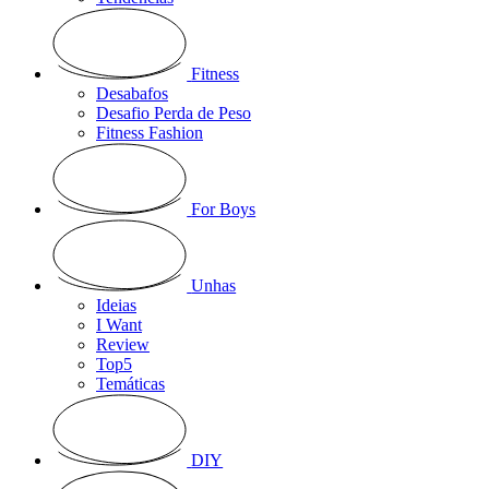
Fitness
Desabafos
Desafio Perda de Peso
Fitness Fashion
For Boys
Unhas
Ideias
I Want
Review
Top5
Temáticas
DIY