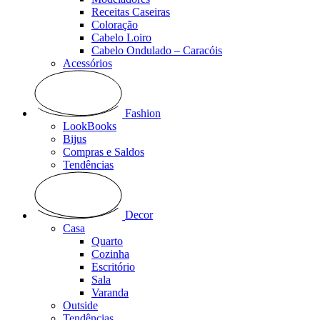
Receitas Caseiras
Coloração
Cabelo Loiro
Cabelo Ondulado – Caracóis
Acessórios
Fashion
LookBooks
Bijus
Compras e Saldos
Tendências
Decor
Casa
Quarto
Cozinha
Escritório
Sala
Varanda
Outside
Tendências