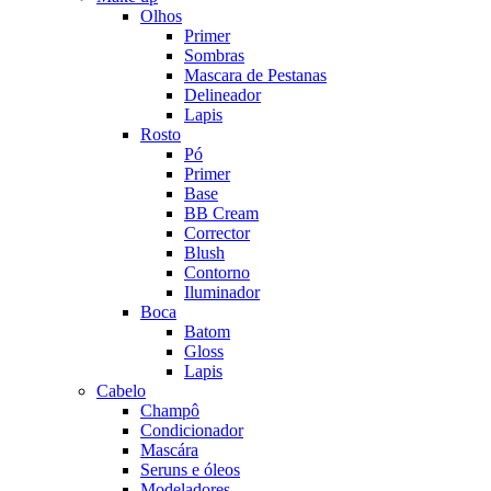
Olhos
Primer
Sombras
Mascara de Pestanas
Delineador
Lapis
Rosto
Pó
Primer
Base
BB Cream
Corrector
Blush
Contorno
Iluminador
Boca
Batom
Gloss
Lapis
Cabelo
Champô
Condicionador
Mascára
Seruns e óleos
Modeladores