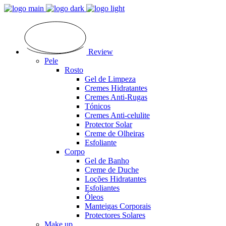
Review
Pele
Rosto
Gel de Limpeza
Cremes Hidratantes
Cremes Anti-Rugas
Tónicos
Cremes Anti-celulite
Protector Solar
Creme de Olheiras
Esfoliante
Corpo
Gel de Banho
Creme de Duche
Loções Hidratantes
Esfoliantes
Óleos
Manteigas Corporais
Protectores Solares
Make up