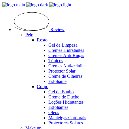
Review
Pele
Rosto
Gel de Limpeza
Cremes Hidratantes
Cremes Anti-Rugas
Tónicos
Cremes Anti-celulite
Protector Solar
Creme de Olheiras
Esfoliante
Corpo
Gel de Banho
Creme de Duche
Loções Hidratantes
Esfoliantes
Óleos
Manteigas Corporais
Protectores Solares
Make up