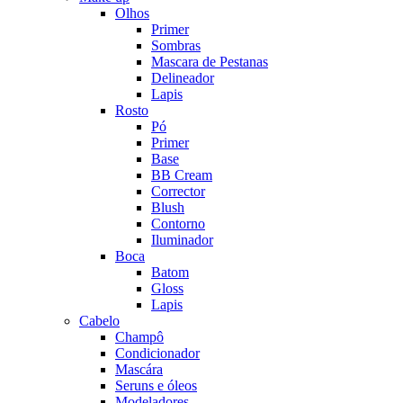
Olhos
Primer
Sombras
Mascara de Pestanas
Delineador
Lapis
Rosto
Pó
Primer
Base
BB Cream
Corrector
Blush
Contorno
Iluminador
Boca
Batom
Gloss
Lapis
Cabelo
Champô
Condicionador
Mascára
Seruns e óleos
Modeladores