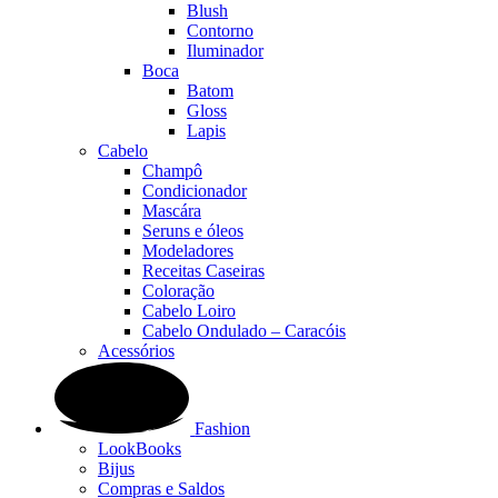
Blush
Contorno
Iluminador
Boca
Batom
Gloss
Lapis
Cabelo
Champô
Condicionador
Mascára
Seruns e óleos
Modeladores
Receitas Caseiras
Coloração
Cabelo Loiro
Cabelo Ondulado – Caracóis
Acessórios
Fashion
LookBooks
Bijus
Compras e Saldos