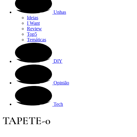
Unhas
Ideias
I Want
Review
Top5
Temáticas
DIY
Opinião
Tech
TAPETE-0