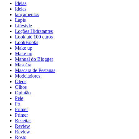
Ideias
Ideias
lançamentos
Lapis
Lifestyle
Loções Hidratantes
Look até 100 euros
LookBooks
Make up
Make up
Manual do Blogger
Mascára
Mascara de Pestanas
Modeladores
Óleos
Olhos
Opinião
Pele
Pó
Primer
Primer
Receitas
Review
Review
Rosto