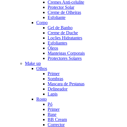
Cremes Anti-celulite
Protector Solar
Creme de Olheiras
Esfoliante
Corpo
Gel de Banho
Creme de Duche
Loções Hidratantes
Esfoliantes
Óleos
Manteigas Corporais
Protectores Solares
Make up
Olhos
Primer
Sombras
Mascara de Pestanas
Delineador
Lapis
Rosto
Pó
Primer
Base
BB Cream
Corrector