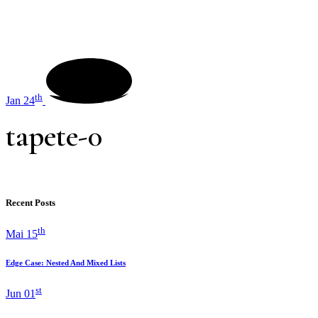
th
Jan 24
tapete-0
Recent Posts
th
Mai 15
Edge Case: Nested And Mixed Lists
st
Jun 01