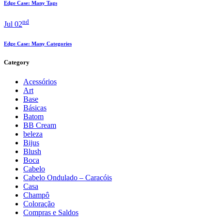
Edge Case: Many Tags
nd
Jul 02
Edge Case: Many Categories
Category
Acessórios
Art
Base
Básicas
Batom
BB Cream
beleza
Bijus
Blush
Boca
Cabelo
Cabelo Ondulado – Caracóis
Casa
Champô
Coloração
Compras e Saldos