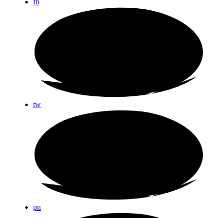
fb
tw
pn