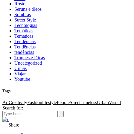
Rosto
Seruns e óleos
Sombras
Street Style
Tecnologias
Temáticas
Temáticas
Tendências
Tendências
tendências
Truques e Dicas
Uncategorized
Unhas
Viajar
Youtube
Tags
Art
Creativity
Fashion
lifestyle
People
Street
Timeless
Urban
Visual
Search for:
Share