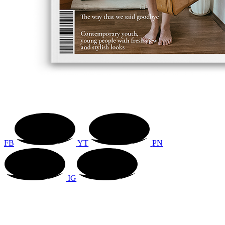
FB
YT
PN
IG