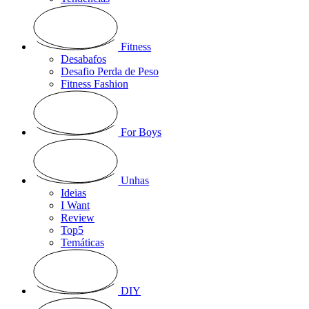
Fitness
Desabafos
Desafio Perda de Peso
Fitness Fashion
For Boys
Unhas
Ideias
I Want
Review
Top5
Temáticas
DIY