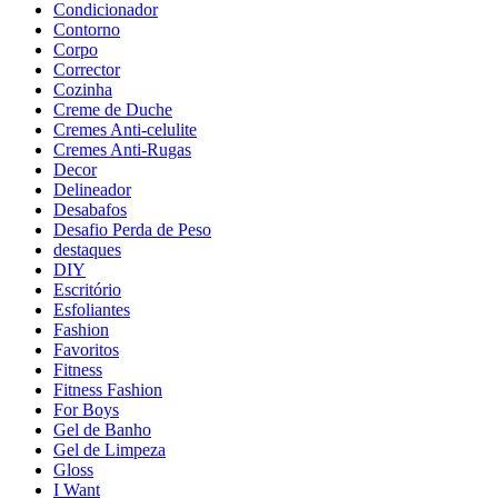
Condicionador
Contorno
Corpo
Corrector
Cozinha
Creme de Duche
Cremes Anti-celulite
Cremes Anti-Rugas
Decor
Delineador
Desabafos
Desafio Perda de Peso
destaques
DIY
Escritório
Esfoliantes
Fashion
Favoritos
Fitness
Fitness Fashion
For Boys
Gel de Banho
Gel de Limpeza
Gloss
I Want