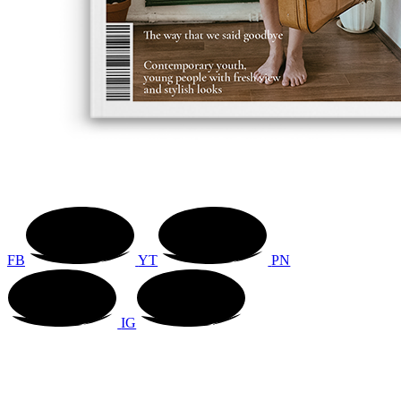
FB
YT
PN
IG