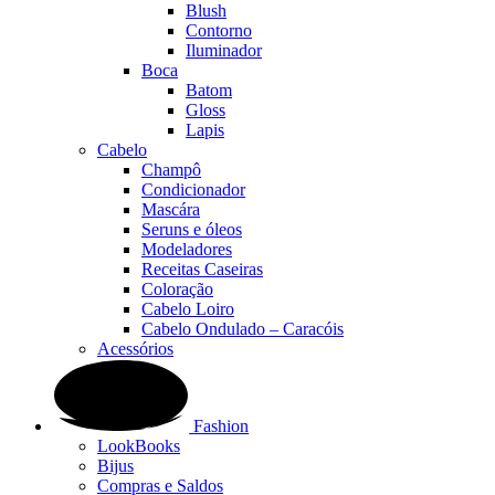
Blush
Contorno
Iluminador
Boca
Batom
Gloss
Lapis
Cabelo
Champô
Condicionador
Mascára
Seruns e óleos
Modeladores
Receitas Caseiras
Coloração
Cabelo Loiro
Cabelo Ondulado – Caracóis
Acessórios
Fashion
LookBooks
Bijus
Compras e Saldos