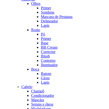
Olhos
Primer
Sombras
Mascara de Pestanas
Delineador
Lapis
Rosto
Pó
Primer
Base
BB Cream
Corrector
Blush
Contorno
Iluminador
Boca
Batom
Gloss
Lapis
Cabelo
Champô
Condicionador
Mascára
Seruns e óleos
Modeladores