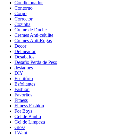
Condicionador
Contorno
Corpo
Corrector
Cozinha
Creme de Duche
Cremes Anti-celulite
Cremes Anti-Rugas
Decor
Delineador
Desabafos
Desafio Perda de Peso
destaques
DIY
Escritório
Esfoliantes
Fashion
Favoritos
Fitness
Fitness Fashion
For Boys
Gel de Banho
Gel de Limpeza
Gloss
I Want