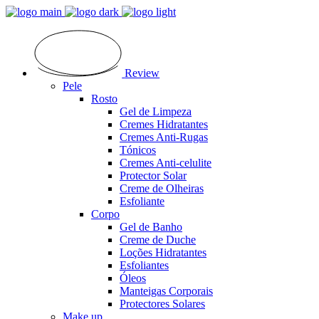
Review
Pele
Rosto
Gel de Limpeza
Cremes Hidratantes
Cremes Anti-Rugas
Tónicos
Cremes Anti-celulite
Protector Solar
Creme de Olheiras
Esfoliante
Corpo
Gel de Banho
Creme de Duche
Loções Hidratantes
Esfoliantes
Óleos
Manteigas Corporais
Protectores Solares
Make up