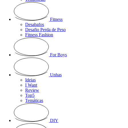
Fitness
Desabafos
Desafio Perda de Peso
Fitness Fashion
For Boys
Unhas
Ideias
I Want
Review
Top5
Temáticas
DIY