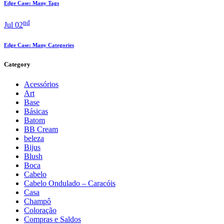
Edge Case: Many Tags
nd
Jul 02
Edge Case: Many Categories
Category
Acessórios
Art
Base
Básicas
Batom
BB Cream
beleza
Bijus
Blush
Boca
Cabelo
Cabelo Ondulado – Caracóis
Casa
Champô
Coloração
Compras e Saldos