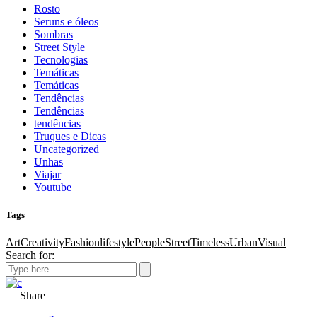
Rosto
Seruns e óleos
Sombras
Street Style
Tecnologias
Temáticas
Temáticas
Tendências
Tendências
tendências
Truques e Dicas
Uncategorized
Unhas
Viajar
Youtube
Tags
Art
Creativity
Fashion
lifestyle
People
Street
Timeless
Urban
Visual
Search for:
Share