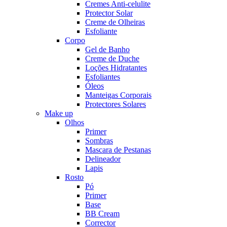
Cremes Anti-celulite
Protector Solar
Creme de Olheiras
Esfoliante
Corpo
Gel de Banho
Creme de Duche
Loções Hidratantes
Esfoliantes
Óleos
Manteigas Corporais
Protectores Solares
Make up
Olhos
Primer
Sombras
Mascara de Pestanas
Delineador
Lapis
Rosto
Pó
Primer
Base
BB Cream
Corrector