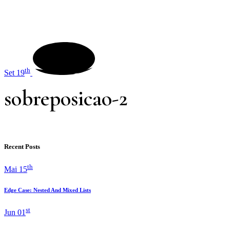
th
Set 19
sobreposicao-2
Recent Posts
th
Mai 15
Edge Case: Nested And Mixed Lists
st
Jun 01