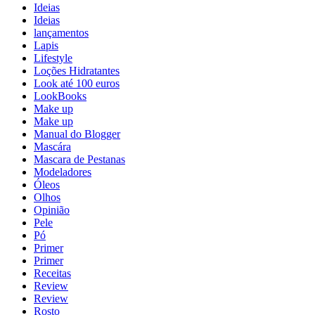
Ideias
Ideias
lançamentos
Lapis
Lifestyle
Loções Hidratantes
Look até 100 euros
LookBooks
Make up
Make up
Manual do Blogger
Mascára
Mascara de Pestanas
Modeladores
Óleos
Olhos
Opinião
Pele
Pó
Primer
Primer
Receitas
Review
Review
Rosto