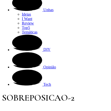
Unhas
Ideias
I Want
Review
Top5
Temáticas
DIY
Opinião
Tech
SOBREPOSICAO-2