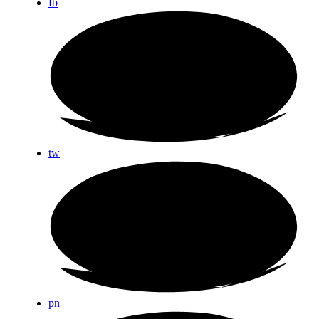
fb
tw
pn