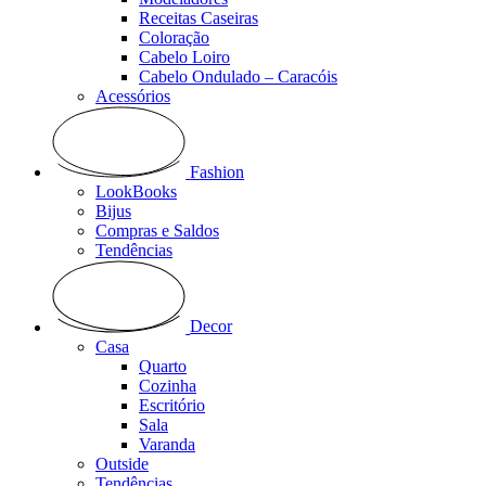
Receitas Caseiras
Coloração
Cabelo Loiro
Cabelo Ondulado – Caracóis
Acessórios
Fashion
LookBooks
Bijus
Compras e Saldos
Tendências
Decor
Casa
Quarto
Cozinha
Escritório
Sala
Varanda
Outside
Tendências