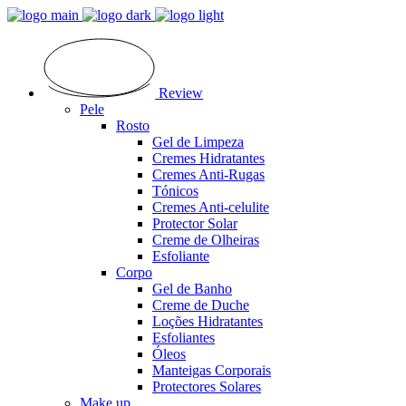
Review
Pele
Rosto
Gel de Limpeza
Cremes Hidratantes
Cremes Anti-Rugas
Tónicos
Cremes Anti-celulite
Protector Solar
Creme de Olheiras
Esfoliante
Corpo
Gel de Banho
Creme de Duche
Loções Hidratantes
Esfoliantes
Óleos
Manteigas Corporais
Protectores Solares
Make up