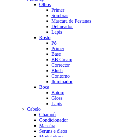
Olhos
Primer
Sombras
Mascara de Pestanas
Delineador
Lapis
Rosto
Pó
Primer
Base
BB Cream
Corrector
Blush
Contorno
Iluminador
Boca
Batom
Gloss
Lapis
Cabelo
Champô
Condicionador
Mascára
Seruns e óleos
Modeladores