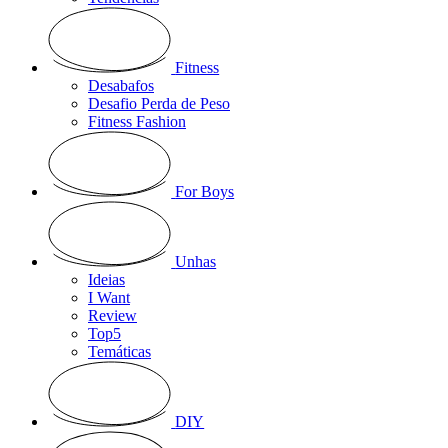
Fitness
Desabafos
Desafio Perda de Peso
Fitness Fashion
For Boys
Unhas
Ideias
I Want
Review
Top5
Temáticas
DIY