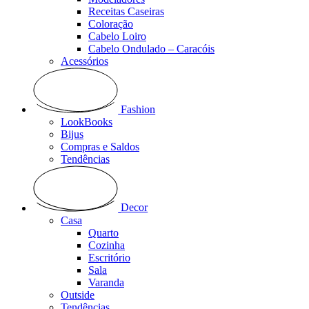
Receitas Caseiras
Coloração
Cabelo Loiro
Cabelo Ondulado – Caracóis
Acessórios
Fashion
LookBooks
Bijus
Compras e Saldos
Tendências
Decor
Casa
Quarto
Cozinha
Escritório
Sala
Varanda
Outside
Tendências