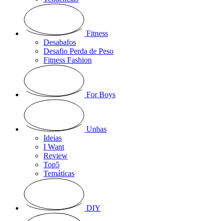
Fitness
Desabafos
Desafio Perda de Peso
Fitness Fashion
For Boys
Unhas
Ideias
I Want
Review
Top5
Temáticas
DIY