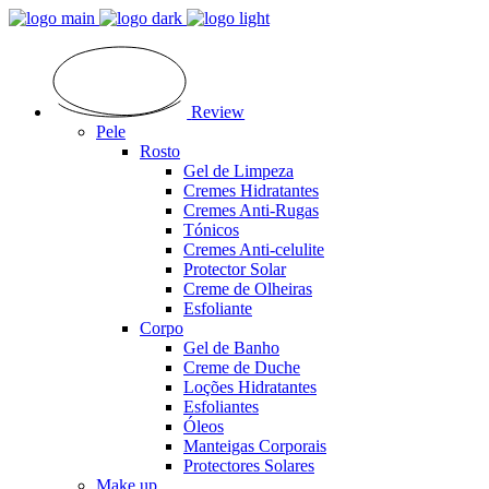
Review
Pele
Rosto
Gel de Limpeza
Cremes Hidratantes
Cremes Anti-Rugas
Tónicos
Cremes Anti-celulite
Protector Solar
Creme de Olheiras
Esfoliante
Corpo
Gel de Banho
Creme de Duche
Loções Hidratantes
Esfoliantes
Óleos
Manteigas Corporais
Protectores Solares
Make up