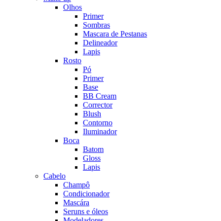
Olhos
Primer
Sombras
Mascara de Pestanas
Delineador
Lapis
Rosto
Pó
Primer
Base
BB Cream
Corrector
Blush
Contorno
Iluminador
Boca
Batom
Gloss
Lapis
Cabelo
Champô
Condicionador
Mascára
Seruns e óleos
Modeladores