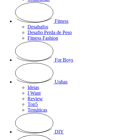
Fitness
Desabafos
Desafio Perda de Peso
Fitness Fashion
For Boys
Unhas
Ideias
I Want
Review
Top5
Temáticas
DIY