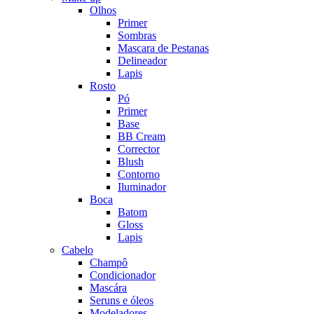
Olhos
Primer
Sombras
Mascara de Pestanas
Delineador
Lapis
Rosto
Pó
Primer
Base
BB Cream
Corrector
Blush
Contorno
Iluminador
Boca
Batom
Gloss
Lapis
Cabelo
Champô
Condicionador
Mascára
Seruns e óleos
Modeladores