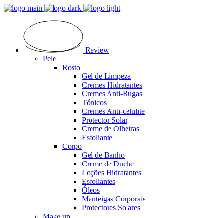
Review
Pele
Rosto
Gel de Limpeza
Cremes Hidratantes
Cremes Anti-Rugas
Tónicos
Cremes Anti-celulite
Protector Solar
Creme de Olheiras
Esfoliante
Corpo
Gel de Banho
Creme de Duche
Loções Hidratantes
Esfoliantes
Óleos
Manteigas Corporais
Protectores Solares
Make up