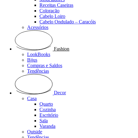
Receitas Caseiras
Coloração
Cabelo Loiro
Cabelo Ondulado – Caracóis
Acessórios
Fashion
LookBooks
Bijus
Compras e Saldos
Tendências
Decor
Casa
Quarto
Cozinha
Escritório
Sala
Varanda
Outside
Tendências