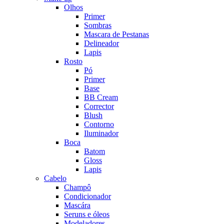
Olhos
Primer
Sombras
Mascara de Pestanas
Delineador
Lapis
Rosto
Pó
Primer
Base
BB Cream
Corrector
Blush
Contorno
Iluminador
Boca
Batom
Gloss
Lapis
Cabelo
Champô
Condicionador
Mascára
Seruns e óleos
Modeladores