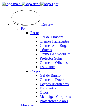
Review
Pele
Rosto
Gel de Limpeza
Cremes Hidratantes
Cremes Anti-Rugas
Tónicos
Cremes Anti-celulite
Protector Solar
Creme de Olheiras
Esfoliante
Corpo
Gel de Banho
Creme de Duche
Loções Hidratantes
Esfoliantes
Óleos
Manteigas Corporais
Protectores Solares
Make up