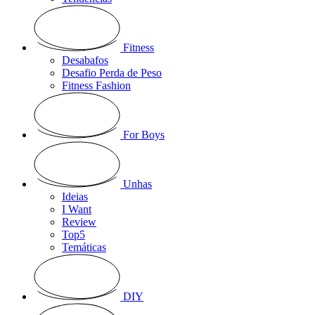
Fitness
Desabafos
Desafio Perda de Peso
Fitness Fashion
For Boys
Unhas
Ideias
I Want
Review
Top5
Temáticas
DIY