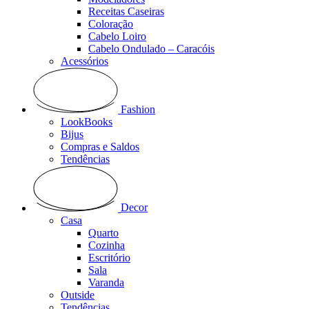
Receitas Caseiras
Coloração
Cabelo Loiro
Cabelo Ondulado – Caracóis
Acessórios
Fashion
LookBooks
Bijus
Compras e Saldos
Tendências
Decor
Casa
Quarto
Cozinha
Escritório
Sala
Varanda
Outside
Tendências