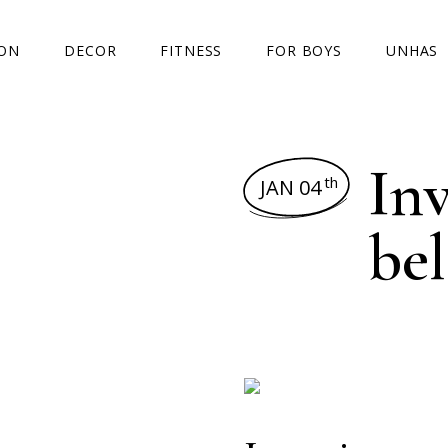
ION
DECOR
FITNESS
FOR BOYS
UNHAS
OOKS
CASA
DESABAFOS
IDEIAS
In
OUTSIDE
DESAFIO PERDA DE PESO
I WANT
th
JAN 04
AS E SALDOS
TENDÊNCIAS
FITNESS FASHION
REVIEW
bel
NCIAS
TOP5
TEMÁTIC