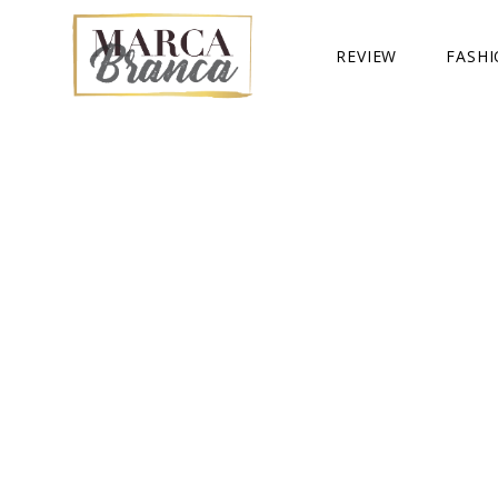
REVIEW
FASH
UNCATEGORIZED
LOOKB
BIJUS
COMPR
TENDÊ