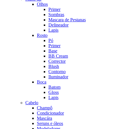
Olhos
Primer
Sombras
Mascara de Pestanas
Delineador
Lapis
Rosto
Pó
Primer
Base
BB Cream
Corrector
Blush
Contorno
Iluminador
Boca
Batom
Gloss
Lapis
Cabelo
Champô
Condicionador
Mascára
Seruns e óleos
Modeladores