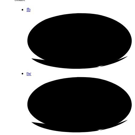
fb
tw