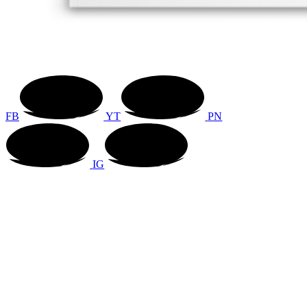
FB
YT
PN
IG