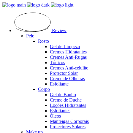
Review
Pele
Rosto
Gel de Limpeza
Cremes Hidratantes
Cremes Anti-Rugas
Tónicos
Cremes Anti-celulite
Protector Solar
Creme de Olheiras
Esfoliante
Corpo
Gel de Banho
Creme de Duche
Loções Hidratantes
Esfoliantes
Óleos
Manteigas Corporais
Protectores Solares
Make up