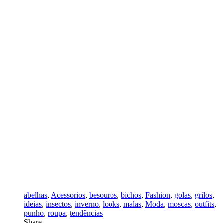
abelhas
,
Acessorios
,
besouros
,
bichos
,
Fashion
,
golas
,
grilos
,
ideias
,
insectos
,
inverno
,
looks
,
malas
,
Moda
,
moscas
,
outfits
,
punho
,
roupa
,
tendências
Share