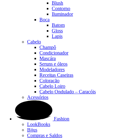
Blush
Contorno
Iluminador
Boca
Batom
Gloss
Lapis
Cabelo
Champô
Condicionador
Mascára
Seruns e óleos
Modeladores
Receitas Caseiras
Coloração
Cabelo Loiro
Cabelo Ondulado – Caracóis
Acessórios
Fashion
LookBooks
Bijus
Compras e Saldos