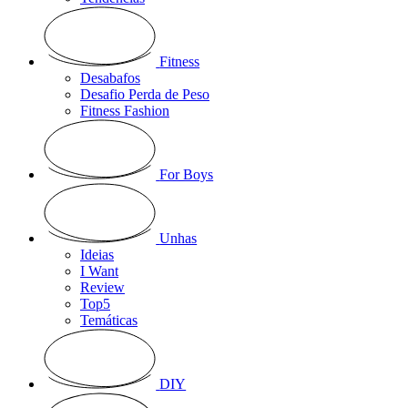
Fitness
Desabafos
Desafio Perda de Peso
Fitness Fashion
For Boys
Unhas
Ideias
I Want
Review
Top5
Temáticas
DIY