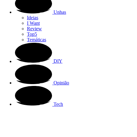
Unhas
Ideias
I Want
Review
Top5
Temáticas
DIY
Opinião
Tech