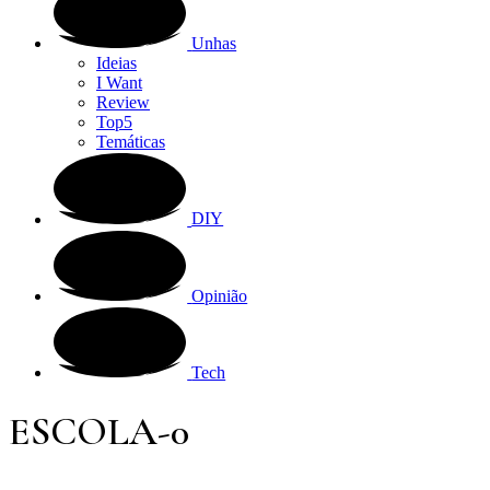
Unhas
Ideias
I Want
Review
Top5
Temáticas
DIY
Opinião
Tech
ESCOLA-0