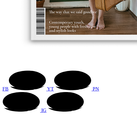
FB
YT
PN
IG