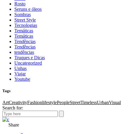
Rosto
Seruns e óleos
Sombras
Street Style
Tecnologias
Temáticas
Temáticas
Tendências
Tendências
tendências
Truques e Dicas
Uncategorized
Unhas
Viajar
Youtube
Tags
Art
Creativity
Fashion
lifestyle
People
Street
Timeless
Urban
Visual
Search for:
Share