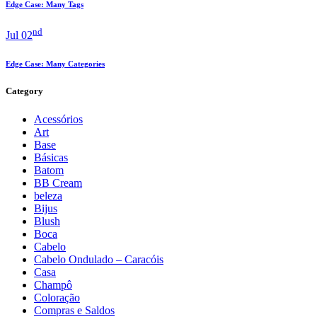
Edge Case: Many Tags
nd
Jul 02
Edge Case: Many Categories
Category
Acessórios
Art
Base
Básicas
Batom
BB Cream
beleza
Bijus
Blush
Boca
Cabelo
Cabelo Ondulado – Caracóis
Casa
Champô
Coloração
Compras e Saldos