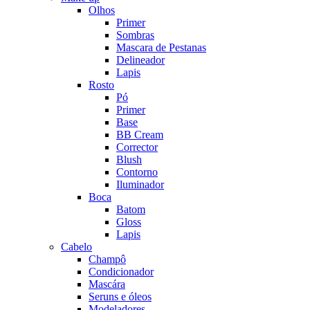
Olhos
Primer
Sombras
Mascara de Pestanas
Delineador
Lapis
Rosto
Pó
Primer
Base
BB Cream
Corrector
Blush
Contorno
Iluminador
Boca
Batom
Gloss
Lapis
Cabelo
Champô
Condicionador
Mascára
Seruns e óleos
Modeladores