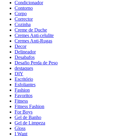
Condicionador
Contorno
Corpo
Corrector
Cozinha
Creme de Duche
Cremes Anti-celulite
Cremes Anti-Rugas
Decor
Delineador
Desabafos
Desafio Perda de Peso
destaques
DIY
Escritório
Esfoliantes
Fashion
Favoritos
Fitness
Fitness Fashion
For Boys
Gel de Banho
Gel de Limpeza
Gloss
I Want