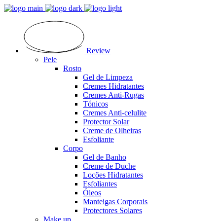
Review
Pele
Rosto
Gel de Limpeza
Cremes Hidratantes
Cremes Anti-Rugas
Tónicos
Cremes Anti-celulite
Protector Solar
Creme de Olheiras
Esfoliante
Corpo
Gel de Banho
Creme de Duche
Loções Hidratantes
Esfoliantes
Óleos
Manteigas Corporais
Protectores Solares
Make up