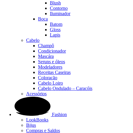
Blush
Contorno
Iluminador
Boca
Batom
Gloss
Lapis
Cabelo
Champô
Condicionador
Mascára
Seruns e óleos
Modeladores
Receitas Caseiras
Coloração
Cabelo Loiro
Cabelo Ondulado – Caracóis
Acessórios
Fashion
LookBooks
Bijus
Compras e Saldos