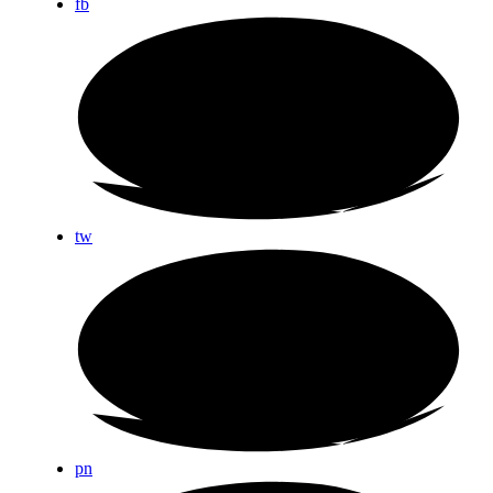
fb
tw
pn