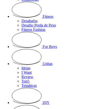
Fitness
Desabafos
Desafio Perda de Peso
Fitness Fashion
For Boys
Unhas
Ideias
I Want
Review
Top5
Temáticas
DIY