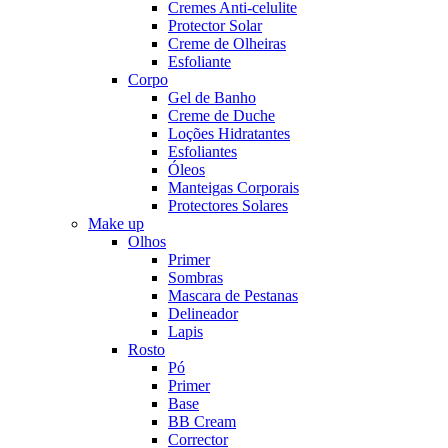
Cremes Anti-celulite
Protector Solar
Creme de Olheiras
Esfoliante
Corpo
Gel de Banho
Creme de Duche
Loções Hidratantes
Esfoliantes
Óleos
Manteigas Corporais
Protectores Solares
Make up
Olhos
Primer
Sombras
Mascara de Pestanas
Delineador
Lapis
Rosto
Pó
Primer
Base
BB Cream
Corrector