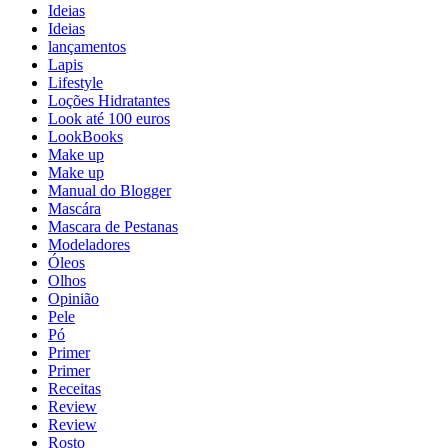
Ideias
Ideias
lançamentos
Lapis
Lifestyle
Loções Hidratantes
Look até 100 euros
LookBooks
Make up
Make up
Manual do Blogger
Mascára
Mascara de Pestanas
Modeladores
Óleos
Olhos
Opinião
Pele
Pó
Primer
Primer
Receitas
Review
Review
Rosto