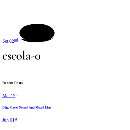
nd
Set 02
escola-0
Recent Posts
th
Mai 15
Edge Case: Nested And Mixed Lists
st
Jun 01