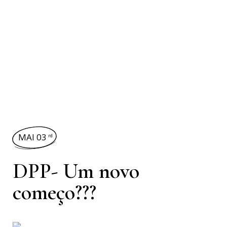
MAI 03
rd
DPP- Um novo
começo???