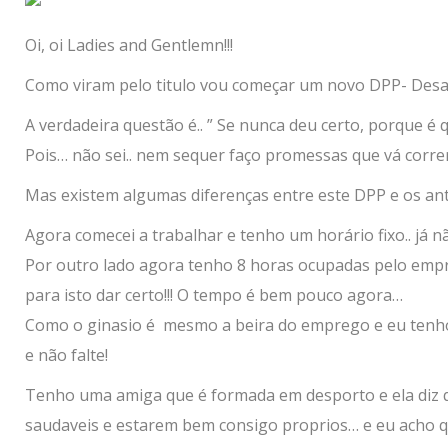
Oi, oi Ladies and Gentlemn!!!
Como viram pelo titulo vou começar um novo DPP- Desa
A verdadeira questão é.. ” Se nunca deu certo, porque é 
Pois… não sei.. nem sequer faço promessas que vá corr
Mas existem algumas diferenças entre este DPP e os an
Agora comecei a trabalhar e tenho um horário fixo.. já
Por outro lado agora tenho 8 horas ocupadas pelo empr
para isto dar certo!!! O tempo é bem pouco agora…
Como o ginasio é mesmo a beira do emprego e eu tenho 
e não falte!
Tenho uma amiga que é formada em desporto e ela diz q
saudaveis e estarem bem consigo proprios… e eu acho