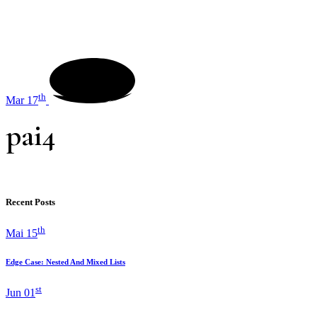
th
Mar 17
pai4
Recent Posts
th
Mai 15
Edge Case: Nested And Mixed Lists
st
Jun 01