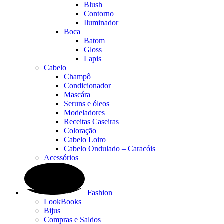
Blush
Contorno
Iluminador
Boca
Batom
Gloss
Lapis
Cabelo
Champô
Condicionador
Mascára
Seruns e óleos
Modeladores
Receitas Caseiras
Coloração
Cabelo Loiro
Cabelo Ondulado – Caracóis
Acessórios
Fashion
LookBooks
Bijus
Compras e Saldos