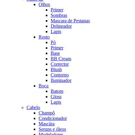
Olhos
Primer
Sombras
Mascara de Pestanas
Delineador
Lapis
Rosto
Pó
Primer
Base
BB Cream
Corrector
Blush
Contorno
Iluminador
Boca
Batom
Gloss
Lapis
Cabelo
Champô
Condicionador
Mascára
Seruns e óleos
Modeladores