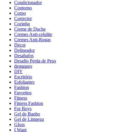
Condicionador
Contorno
Corpo
Corrector
Cozinha
Creme de Duche
Cremes Anti-celulite
Cremes Anti-Rugas
Decor
Delineador
Desabafos
Desafio Perda de Peso
destaques
DIY
Escritório
Esfoliantes
Fashion
Favoritos
Fitness
Fitness Fashion
For Boys
Gel de Banho
Gel de Limpeza
Gloss
I Want