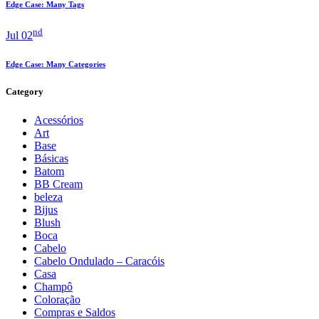
Edge Case: Many Tags
nd
Jul 02
Edge Case: Many Categories
Category
Acessórios
Art
Base
Básicas
Batom
BB Cream
beleza
Bijus
Blush
Boca
Cabelo
Cabelo Ondulado – Caracóis
Casa
Champô
Coloração
Compras e Saldos