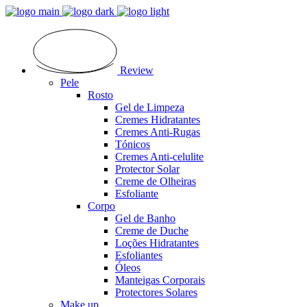
Review
Pele
Rosto
Gel de Limpeza
Cremes Hidratantes
Cremes Anti-Rugas
Tónicos
Cremes Anti-celulite
Protector Solar
Creme de Olheiras
Esfoliante
Corpo
Gel de Banho
Creme de Duche
Loções Hidratantes
Esfoliantes
Óleos
Manteigas Corporais
Protectores Solares
Make up