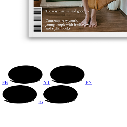
FB
YT
PN
IG