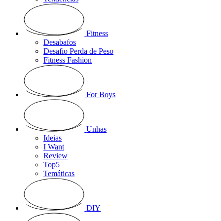
Fitness
Desabafos
Desafio Perda de Peso
Fitness Fashion
For Boys
Unhas
Ideias
I Want
Review
Top5
Temáticas
DIY