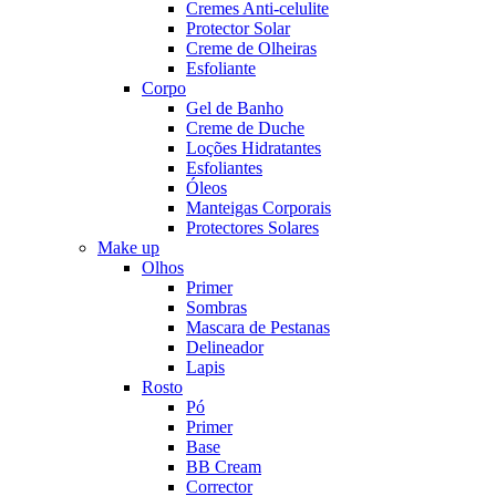
Cremes Anti-celulite
Protector Solar
Creme de Olheiras
Esfoliante
Corpo
Gel de Banho
Creme de Duche
Loções Hidratantes
Esfoliantes
Óleos
Manteigas Corporais
Protectores Solares
Make up
Olhos
Primer
Sombras
Mascara de Pestanas
Delineador
Lapis
Rosto
Pó
Primer
Base
BB Cream
Corrector