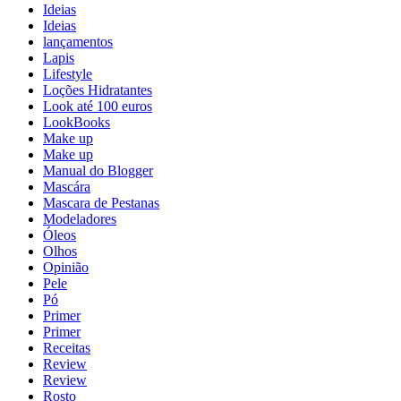
Ideias
Ideias
lançamentos
Lapis
Lifestyle
Loções Hidratantes
Look até 100 euros
LookBooks
Make up
Make up
Manual do Blogger
Mascára
Mascara de Pestanas
Modeladores
Óleos
Olhos
Opinião
Pele
Pó
Primer
Primer
Receitas
Review
Review
Rosto