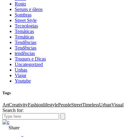
Rosto
Seruns e óleos
Sombras
Street Style
Tecnologias
Temáticas
Temáticas
Tendências
Tendências
tendências
Truques e Dicas
Uncategorized
Unhas
Viajar
Youtube
Tags
Art
Creativity
Fashion
lifestyle
People
Street
Timeless
Urban
Visual
Search for:
Share