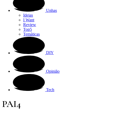
Unhas
Ideias
I Want
Review
Top5
Temáticas
DIY
Opinião
Tech
PAI4