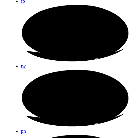
fb
tw
pn