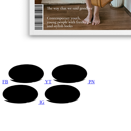
FB
YT
PN
IG