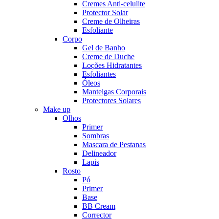
Cremes Anti-celulite
Protector Solar
Creme de Olheiras
Esfoliante
Corpo
Gel de Banho
Creme de Duche
Loções Hidratantes
Esfoliantes
Óleos
Manteigas Corporais
Protectores Solares
Make up
Olhos
Primer
Sombras
Mascara de Pestanas
Delineador
Lapis
Rosto
Pó
Primer
Base
BB Cream
Corrector