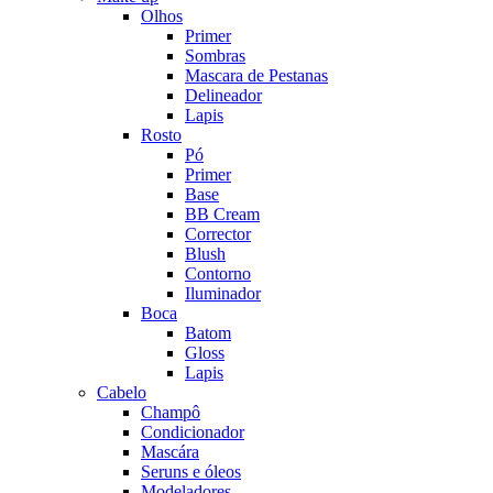
Olhos
Primer
Sombras
Mascara de Pestanas
Delineador
Lapis
Rosto
Pó
Primer
Base
BB Cream
Corrector
Blush
Contorno
Iluminador
Boca
Batom
Gloss
Lapis
Cabelo
Champô
Condicionador
Mascára
Seruns e óleos
Modeladores