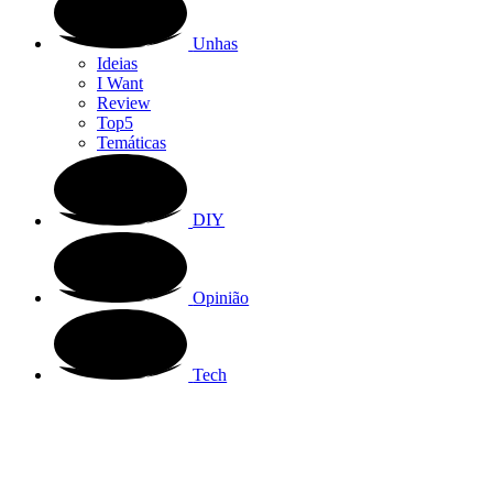
Unhas
Ideias
I Want
Review
Top5
Temáticas
DIY
Opinião
Tech