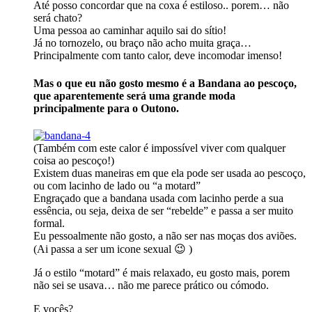
Até posso concordar que na coxa é estiloso.. porem… não
será chato?
Uma pessoa ao caminhar aquilo sai do sítio!
Já no tornozelo, ou braço não acho muita graça…
Principalmente com tanto calor, deve incomodar imenso!
Mas o que eu não gosto mesmo é a Bandana ao pescoço,
que aparentemente será uma grande moda
principalmente para o Outono.
(Também com este calor é impossível viver com qualquer
coisa ao pescoço!)
Existem duas maneiras em que ela pode ser usada ao pescoço,
ou com lacinho de lado ou “a motard”
Engraçado que a bandana usada com lacinho perde a sua
essência, ou seja, deixa de ser “rebelde” e passa a ser muito
formal.
Eu pessoalmente não gosto, a não ser nas moças dos aviões.
(Ai passa a ser um icone sexual 😉 )
Já o estilo “motard” é mais relaxado, eu gosto mais, porem
não sei se usava… não me parece prático ou cómodo.
E vocês?