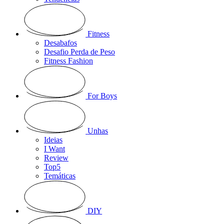
Fitness
Desabafos
Desafio Perda de Peso
Fitness Fashion
For Boys
Unhas
Ideias
I Want
Review
Top5
Temáticas
DIY