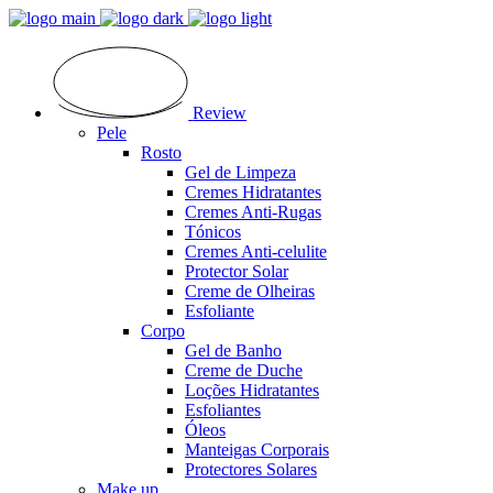
Review
Pele
Rosto
Gel de Limpeza
Cremes Hidratantes
Cremes Anti-Rugas
Tónicos
Cremes Anti-celulite
Protector Solar
Creme de Olheiras
Esfoliante
Corpo
Gel de Banho
Creme de Duche
Loções Hidratantes
Esfoliantes
Óleos
Manteigas Corporais
Protectores Solares
Make up