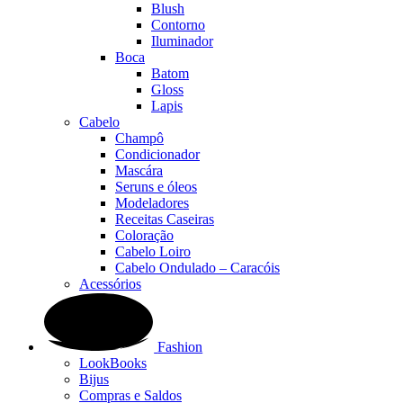
Blush
Contorno
Iluminador
Boca
Batom
Gloss
Lapis
Cabelo
Champô
Condicionador
Mascára
Seruns e óleos
Modeladores
Receitas Caseiras
Coloração
Cabelo Loiro
Cabelo Ondulado – Caracóis
Acessórios
Fashion
LookBooks
Bijus
Compras e Saldos