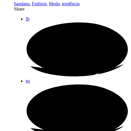
bandana
,
Fashion
,
Moda
,
tendência
Share
fb
tw