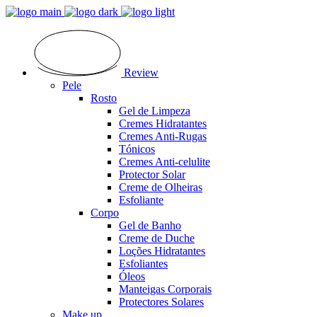
Review
Pele
Rosto
Gel de Limpeza
Cremes Hidratantes
Cremes Anti-Rugas
Tónicos
Cremes Anti-celulite
Protector Solar
Creme de Olheiras
Esfoliante
Corpo
Gel de Banho
Creme de Duche
Loções Hidratantes
Esfoliantes
Óleos
Manteigas Corporais
Protectores Solares
Make up