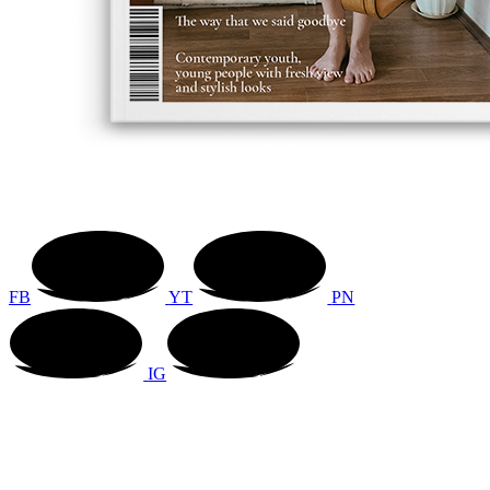
FB
YT
PN
IG