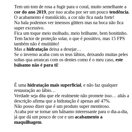
Tem um tom de rosa a fugir para o coral, muito semelhante a
cor do ano 2019
, por isso acaba por ser um pouco
tendência
.
O acabamento é translúcido, a cor não fica nada forte!
Na bala podemos ver imensos glitters mas na boca não fica
super excessivo.
Fica um toque meio molhado, meio brilhante, bem bonitinho.
Tem factor de proteção solar, o que é possitivo, mas 15 FPS
também não é muiiiiitto!
Mas a
hidratação
deixa a desejar…
Se o inverno acaba com os teus lábios, deixando muitas peles
soltas qua arrancas com os dentes como é o meu caso,
este
bálsamo não é para ti!
É uma
hidratação mais superficial
, e não faz qualquer
restauração ao lábio…
Verdade seja dita que ele realmente não promete isso… aliás a
descrição afirma que a hidratação é apenas até 47%.
Não posso dizer que é um produto super mentiroso.
Acaba por se tornar um bálsamo interessante para o dia-a-dia,
já que dá um pouco de cor e um
acabamento a
maquilhagem
.