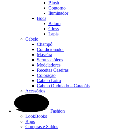
Blush
Contorno
Iluminador
Boca
Batom
Gloss
Lapis
Cabelo
Champô
Condicionador
Mascára
Seruns e óleos
Modeladores
Receitas Caseiras
Coloração
Cabelo Loiro
Cabelo Ondulado – Caracóis
Acessórios
Fashion
LookBooks
Bijus
Compras e Saldos