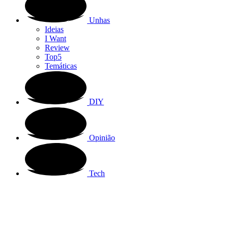
Unhas
Ideias
I Want
Review
Top5
Temáticas
DIY
Opinião
Tech