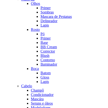
Olhos
Primer
Sombras
Mascara de Pestanas
Delineador
Lapis
Rosto
Pó
Primer
Base
BB Cream
Corrector
Blush
Contorno
Iluminador
Boca
Batom
Gloss
Lapis
Cabelo
Champô
Condicionador
Mascára
Seruns e óleos
Modeladores