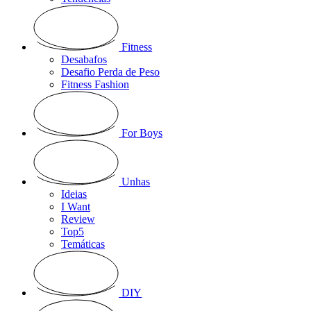
Fitness
Desabafos
Desafio Perda de Peso
Fitness Fashion
For Boys
Unhas
Ideias
I Want
Review
Top5
Temáticas
DIY