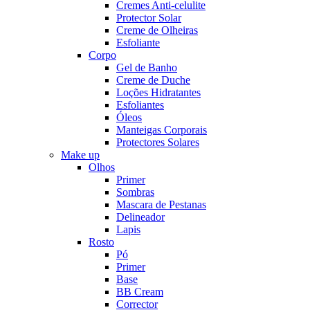
Cremes Anti-celulite
Protector Solar
Creme de Olheiras
Esfoliante
Corpo
Gel de Banho
Creme de Duche
Loções Hidratantes
Esfoliantes
Óleos
Manteigas Corporais
Protectores Solares
Make up
Olhos
Primer
Sombras
Mascara de Pestanas
Delineador
Lapis
Rosto
Pó
Primer
Base
BB Cream
Corrector