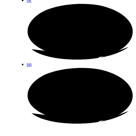
tw
pn