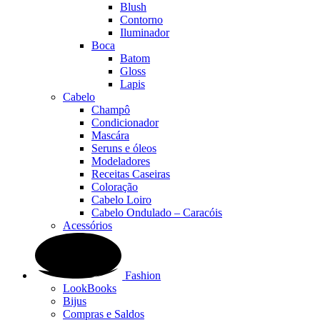
Blush
Contorno
Iluminador
Boca
Batom
Gloss
Lapis
Cabelo
Champô
Condicionador
Mascára
Seruns e óleos
Modeladores
Receitas Caseiras
Coloração
Cabelo Loiro
Cabelo Ondulado – Caracóis
Acessórios
Fashion
LookBooks
Bijus
Compras e Saldos