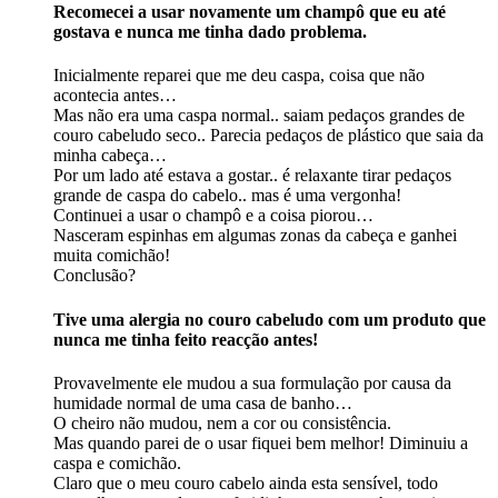
Recomecei a usar novamente um champô que eu até
gostava e nunca me tinha dado problema.
Inicialmente reparei que me deu caspa, coisa que não
acontecia antes…
Mas não era uma caspa normal.. saiam pedaços grandes de
couro cabeludo seco.. Parecia pedaços de plástico que saia da
minha cabeça…
Por um lado até estava a gostar.. é relaxante tirar pedaços
grande de caspa do cabelo.. mas é uma vergonha!
Continuei a usar o champô e a coisa piorou…
Nasceram espinhas em algumas zonas da cabeça e ganhei
muita comichão!
Conclusão?
Tive uma alergia no couro cabeludo com um produto que
nunca me tinha feito reacção antes!
Provavelmente ele mudou a sua formulação por causa da
humidade normal de uma casa de banho…
O cheiro não mudou, nem a cor ou consistência.
Mas quando parei de o usar fiquei bem melhor! Diminuiu a
caspa e comichão.
Claro que o meu couro cabelo ainda esta sensível, todo