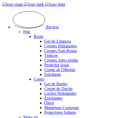
Review
Pele
Rosto
Gel de Limpeza
Cremes Hidratantes
Cremes Anti-Rugas
Tónicos
Cremes Anti-celulite
Protector Solar
Creme de Olheiras
Esfoliante
Corpo
Gel de Banho
Creme de Duche
Loções Hidratantes
Esfoliantes
Óleos
Manteigas Corporais
Protectores Solares
Make up