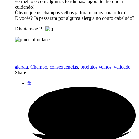
vermelho e com algumas feridinhas.. agora tenho que ir
cuidando!
Óbvio que os champôs velhos já foram todos para o lixo!
E vocês? Já passaram por alguma alergia no couro cabeludo?
Divirtam-se !!!
alergia
,
Champo
,
consequencias
,
produtos velhos
,
validade
Share
fb