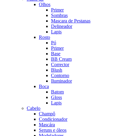
Olhos
Primer
Sombras
Mascara de Pestanas
Delineador
Lapis
Rosto
Pó
Primer
Base
BB Cream
Corrector
Blush
Contorno
Iluminador
Boca
Batom
Gloss
Lapis
Cabelo
Champô
Condicionador
Mascára
Seruns e óleos
Modeladores