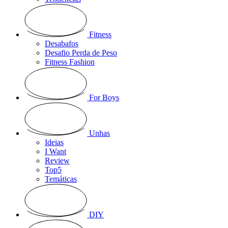
Fitness
Desabafos
Desafio Perda de Peso
Fitness Fashion
For Boys
Unhas
Ideias
I Want
Review
Top5
Temáticas
DIY