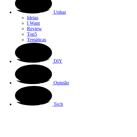
Unhas
Ideias
I Want
Review
Top5
Temáticas
DIY
Opinião
Tech