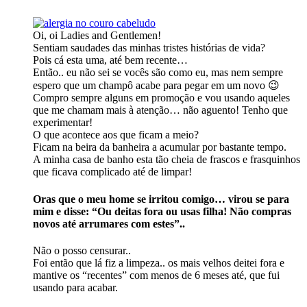
Oi, oi Ladies and Gentlemen!
Sentiam saudades das minhas tristes histórias de vida?
Pois cá esta uma, até bem recente…
Então.. eu não sei se vocês são como eu, mas nem sempre
espero que um champô acabe para pegar em um novo 😉
Compro sempre alguns em promoção e vou usando aqueles
que me chamam mais à atenção… não aguento! Tenho que
experimentar!
O que acontece aos que ficam a meio?
Ficam na beira da banheira a acumular por bastante tempo.
A minha casa de banho esta tão cheia de frascos e frasquinhos
que ficava complicado até de limpar!
Oras que o meu home se irritou comigo… virou se para
mim e disse: “Ou deitas fora ou usas filha! Não compras
novos até arrumares com estes”..
Não o posso censurar..
Foi então que lá fiz a limpeza.. os mais velhos deitei fora e
mantive os “recentes” com menos de 6 meses até, que fui
usando para acabar.