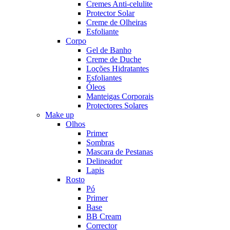
Cremes Anti-celulite
Protector Solar
Creme de Olheiras
Esfoliante
Corpo
Gel de Banho
Creme de Duche
Loções Hidratantes
Esfoliantes
Óleos
Manteigas Corporais
Protectores Solares
Make up
Olhos
Primer
Sombras
Mascara de Pestanas
Delineador
Lapis
Rosto
Pó
Primer
Base
BB Cream
Corrector