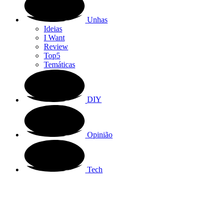
Unhas
Ideias
I Want
Review
Top5
Temáticas
DIY
Opinião
Tech