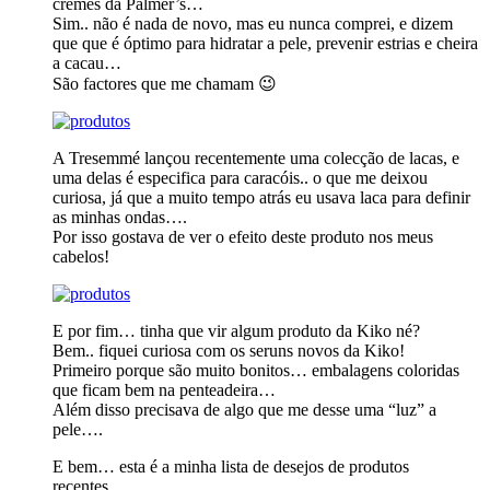
cremes da Palmer’s…
Sim.. não é nada de novo, mas eu nunca comprei, e dizem
que que é óptimo para hidratar a pele, prevenir estrias e cheira
a cacau…
São factores que me chamam 😉
A Tresemmé lançou recentemente uma colecção de lacas, e
uma delas é especifica para caracóis.. o que me deixou
curiosa, já que a muito tempo atrás eu usava laca para definir
as minhas ondas….
Por isso gostava de ver o efeito deste produto nos meus
cabelos!
E por fim… tinha que vir algum produto da Kiko né?
Bem.. fiquei curiosa com os seruns novos da Kiko!
Primeiro porque são muito bonitos… embalagens coloridas
que ficam bem na penteadeira…
Além disso precisava de algo que me desse uma “luz” a
pele….
E bem… esta é a minha lista de desejos de produtos
recentes…