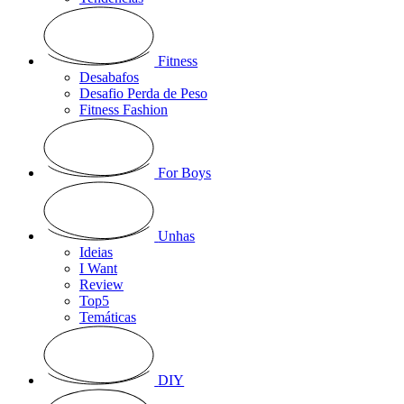
Fitness
Desabafos
Desafio Perda de Peso
Fitness Fashion
For Boys
Unhas
Ideias
I Want
Review
Top5
Temáticas
DIY