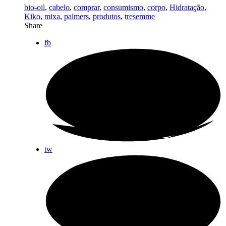
bio-oil
,
cabelo
,
comprar
,
consumismo
,
corpo
,
Hidratação
,
Kiko
,
mixa
,
palmers
,
produtos
,
tresemme
Share
fb
tw