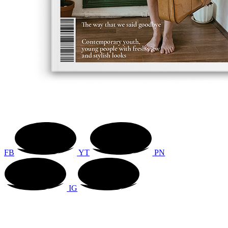
FB
YT
PN
IG