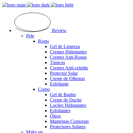
Review
Pele
Rosto
Gel de Limpeza
Cremes Hidratantes
Cremes Anti-Rugas
Tónicos
Cremes Anti-celulite
Protector Solar
Creme de Olheiras
Esfoliante
Corpo
Gel de Banho
Creme de Duche
Loções Hidratantes
Esfoliantes
Óleos
Manteigas Corporais
Protectores Solares
Make up