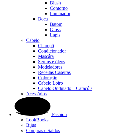
Blush
Contorno
Iluminador
Boca
Batom
Gloss
Lapis
Cabelo
Champô
Condicionador
Mascára
Seruns e óleos
Modeladores
Receitas Caseiras
Coloração
Cabelo Loiro
Cabelo Ondulado – Caracóis
Acessórios
Fashion
LookBooks
Bijus
Compras e Saldos