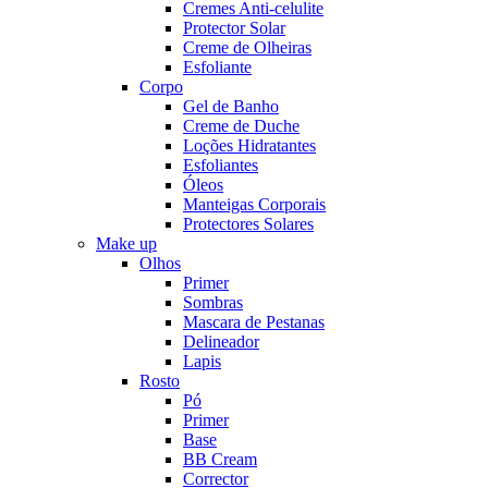
Cremes Anti-celulite
Protector Solar
Creme de Olheiras
Esfoliante
Corpo
Gel de Banho
Creme de Duche
Loções Hidratantes
Esfoliantes
Óleos
Manteigas Corporais
Protectores Solares
Make up
Olhos
Primer
Sombras
Mascara de Pestanas
Delineador
Lapis
Rosto
Pó
Primer
Base
BB Cream
Corrector