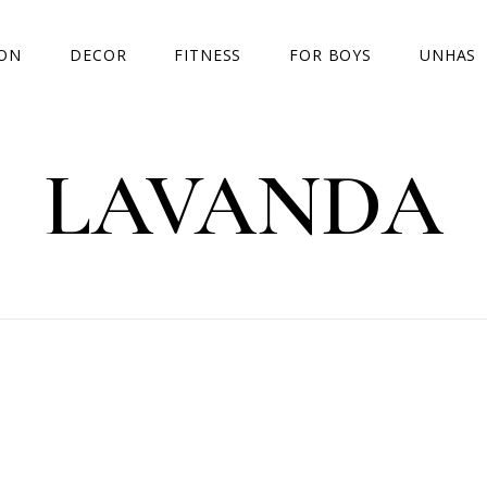
ION
DECOR
FITNESS
FOR BOYS
UNHAS
OOKS
CASA
DESABAFOS
IDEIAS
LAVANDA
OUTSIDE
DESAFIO PERDA DE PESO
I WANT
AS E SALDOS
TENDÊNCIAS
FITNESS FASHION
REVIEW
NCIAS
TOP5
TEMÁTIC