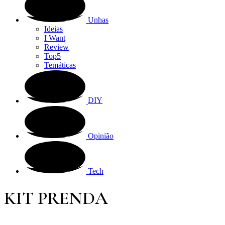
Unhas
Ideias
I Want
Review
Top5
Temáticas
DIY
Opinião
Tech
KIT PRENDA