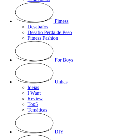
Fitness
Desabafos
Desafio Perda de Peso
Fitness Fashion
For Boys
Unhas
Ideias
I Want
Review
Top5
Temáticas
DIY