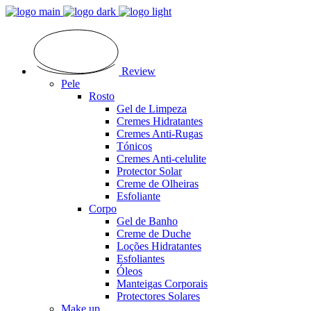
Review
Pele
Rosto
Gel de Limpeza
Cremes Hidratantes
Cremes Anti-Rugas
Tónicos
Cremes Anti-celulite
Protector Solar
Creme de Olheiras
Esfoliante
Corpo
Gel de Banho
Creme de Duche
Loções Hidratantes
Esfoliantes
Óleos
Manteigas Corporais
Protectores Solares
Make up