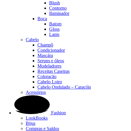
Blush
Contorno
Iluminador
Boca
Batom
Gloss
Lapis
Cabelo
Champô
Condicionador
Mascára
Seruns e óleos
Modeladores
Receitas Caseiras
Coloração
Cabelo Loiro
Cabelo Ondulado – Caracóis
Acessórios
Fashion
LookBooks
Bijus
Compras e Saldos