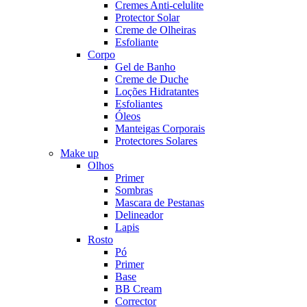
Cremes Anti-celulite
Protector Solar
Creme de Olheiras
Esfoliante
Corpo
Gel de Banho
Creme de Duche
Loções Hidratantes
Esfoliantes
Óleos
Manteigas Corporais
Protectores Solares
Make up
Olhos
Primer
Sombras
Mascara de Pestanas
Delineador
Lapis
Rosto
Pó
Primer
Base
BB Cream
Corrector