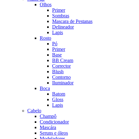
Olhos
Primer
Sombras
Mascara de Pestanas
Delineador
Lapis
Rosto
Pó
Primer
Base
BB Cream
Corrector
Blush
Contorno
Iluminador
Boca
Batom
Gloss
Lapis
Cabelo
Champô
Condicionador
Mascára
Seruns e óleos
Modeladores