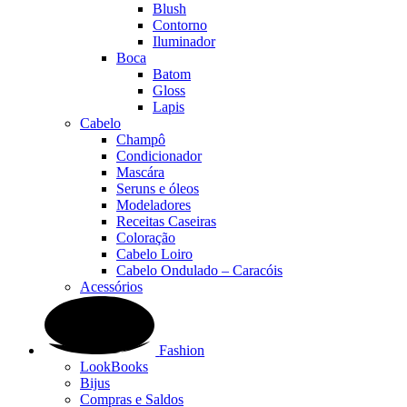
Blush
Contorno
Iluminador
Boca
Batom
Gloss
Lapis
Cabelo
Champô
Condicionador
Mascára
Seruns e óleos
Modeladores
Receitas Caseiras
Coloração
Cabelo Loiro
Cabelo Ondulado – Caracóis
Acessórios
Fashion
LookBooks
Bijus
Compras e Saldos