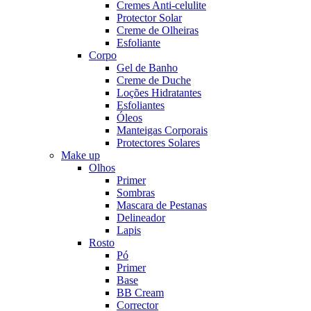
Cremes Anti-celulite
Protector Solar
Creme de Olheiras
Esfoliante
Corpo
Gel de Banho
Creme de Duche
Loções Hidratantes
Esfoliantes
Óleos
Manteigas Corporais
Protectores Solares
Make up
Olhos
Primer
Sombras
Mascara de Pestanas
Delineador
Lapis
Rosto
Pó
Primer
Base
BB Cream
Corrector