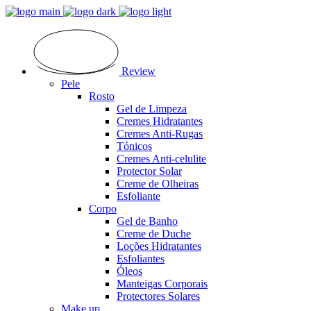
Review
Pele
Rosto
Gel de Limpeza
Cremes Hidratantes
Cremes Anti-Rugas
Tónicos
Cremes Anti-celulite
Protector Solar
Creme de Olheiras
Esfoliante
Corpo
Gel de Banho
Creme de Duche
Loções Hidratantes
Esfoliantes
Óleos
Manteigas Corporais
Protectores Solares
Make up