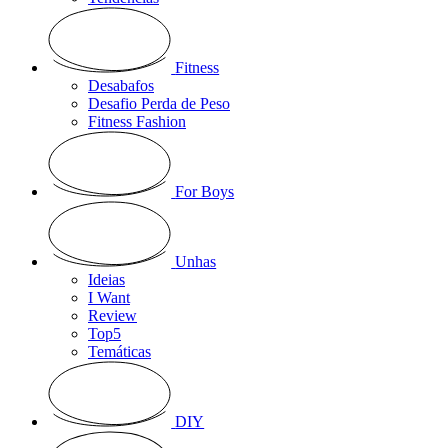
Fitness
Desabafos
Desafio Perda de Peso
Fitness Fashion
For Boys
Unhas
Ideias
I Want
Review
Top5
Temáticas
DIY