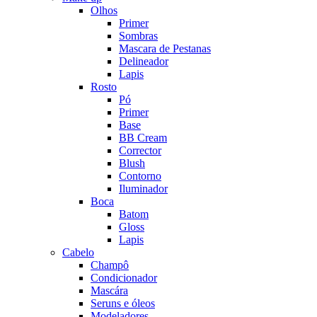
Olhos
Primer
Sombras
Mascara de Pestanas
Delineador
Lapis
Rosto
Pó
Primer
Base
BB Cream
Corrector
Blush
Contorno
Iluminador
Boca
Batom
Gloss
Lapis
Cabelo
Champô
Condicionador
Mascára
Seruns e óleos
Modeladores