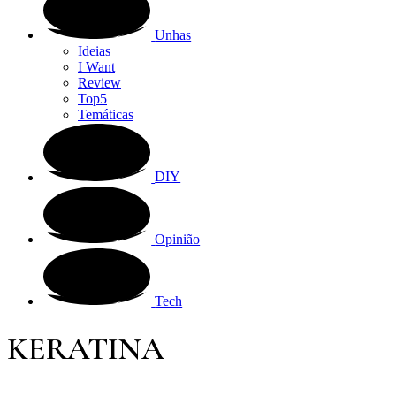
Unhas
Ideias
I Want
Review
Top5
Temáticas
DIY
Opinião
Tech
KERATINA