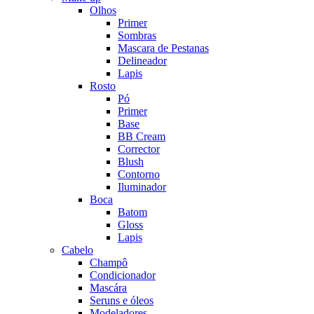
Olhos
Primer
Sombras
Mascara de Pestanas
Delineador
Lapis
Rosto
Pó
Primer
Base
BB Cream
Corrector
Blush
Contorno
Iluminador
Boca
Batom
Gloss
Lapis
Cabelo
Champô
Condicionador
Mascára
Seruns e óleos
Modeladores