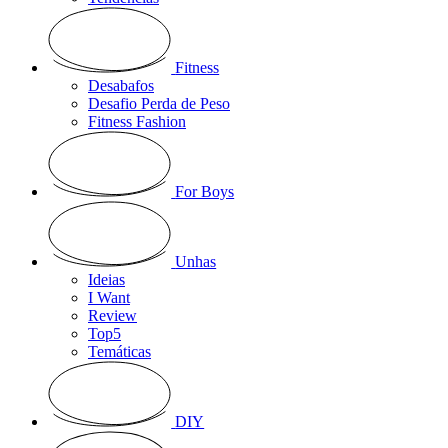
Fitness
Desabafos
Desafio Perda de Peso
Fitness Fashion
For Boys
Unhas
Ideias
I Want
Review
Top5
Temáticas
DIY