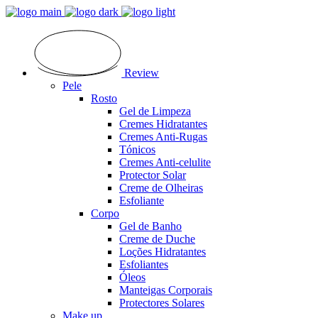
Review
Pele
Rosto
Gel de Limpeza
Cremes Hidratantes
Cremes Anti-Rugas
Tónicos
Cremes Anti-celulite
Protector Solar
Creme de Olheiras
Esfoliante
Corpo
Gel de Banho
Creme de Duche
Loções Hidratantes
Esfoliantes
Óleos
Manteigas Corporais
Protectores Solares
Make up