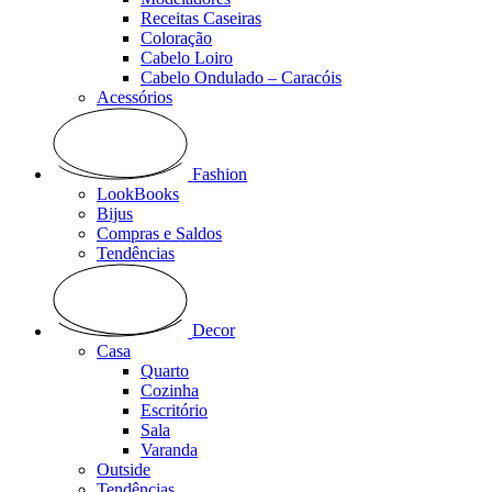
Receitas Caseiras
Coloração
Cabelo Loiro
Cabelo Ondulado – Caracóis
Acessórios
Fashion
LookBooks
Bijus
Compras e Saldos
Tendências
Decor
Casa
Quarto
Cozinha
Escritório
Sala
Varanda
Outside
Tendências