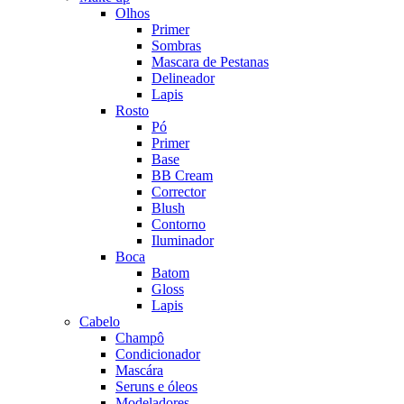
Olhos
Primer
Sombras
Mascara de Pestanas
Delineador
Lapis
Rosto
Pó
Primer
Base
BB Cream
Corrector
Blush
Contorno
Iluminador
Boca
Batom
Gloss
Lapis
Cabelo
Champô
Condicionador
Mascára
Seruns e óleos
Modeladores