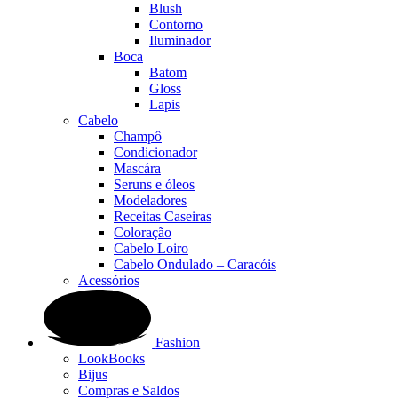
Blush
Contorno
Iluminador
Boca
Batom
Gloss
Lapis
Cabelo
Champô
Condicionador
Mascára
Seruns e óleos
Modeladores
Receitas Caseiras
Coloração
Cabelo Loiro
Cabelo Ondulado – Caracóis
Acessórios
Fashion
LookBooks
Bijus
Compras e Saldos