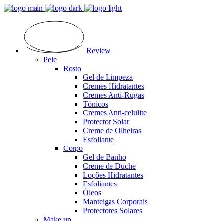
Review
Pele
Rosto
Gel de Limpeza
Cremes Hidratantes
Cremes Anti-Rugas
Tónicos
Cremes Anti-celulite
Protector Solar
Creme de Olheiras
Esfoliante
Corpo
Gel de Banho
Creme de Duche
Loções Hidratantes
Esfoliantes
Óleos
Manteigas Corporais
Protectores Solares
Make up