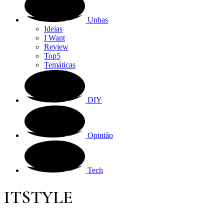
Unhas
Ideias
I Want
Review
Top5
Temáticas
DIY
Opinião
Tech
ITSTYLE