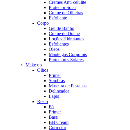
Cremes Anti-celulite
Protector Solar
Creme de Olheiras
Esfoliante
Corpo
Gel de Banho
Creme de Duche
Loções Hidratantes
Esfoliantes
Óleos
Manteigas Corporais
Protectores Solares
Make up
Olhos
Primer
Sombras
Mascara de Pestanas
Delineador
Lapis
Rosto
Pó
Primer
Base
BB Cream
Corrector