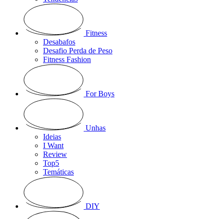
Fitness
Desabafos
Desafio Perda de Peso
Fitness Fashion
For Boys
Unhas
Ideias
I Want
Review
Top5
Temáticas
DIY