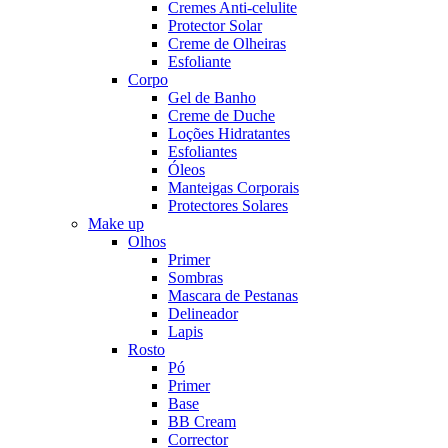
Cremes Anti-celulite
Protector Solar
Creme de Olheiras
Esfoliante
Corpo
Gel de Banho
Creme de Duche
Loções Hidratantes
Esfoliantes
Óleos
Manteigas Corporais
Protectores Solares
Make up
Olhos
Primer
Sombras
Mascara de Pestanas
Delineador
Lapis
Rosto
Pó
Primer
Base
BB Cream
Corrector