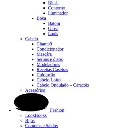
Blush
Contorno
Iluminador
Boca
Batom
Gloss
Lapis
Cabelo
Champô
Condicionador
Mascára
Seruns e óleos
Modeladores
Receitas Caseiras
Coloração
Cabelo Loiro
Cabelo Ondulado – Caracóis
Acessórios
Fashion
LookBooks
Bijus
Compras e Saldos