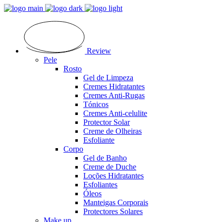
Review
Pele
Rosto
Gel de Limpeza
Cremes Hidratantes
Cremes Anti-Rugas
Tónicos
Cremes Anti-celulite
Protector Solar
Creme de Olheiras
Esfoliante
Corpo
Gel de Banho
Creme de Duche
Loções Hidratantes
Esfoliantes
Óleos
Manteigas Corporais
Protectores Solares
Make up