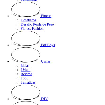
Fitness
Desabafos
Desafio Perda de Peso
Fitness Fashion
For Boys
Unhas
Ideias
I Want
Review
Top5
Temáticas
DIY