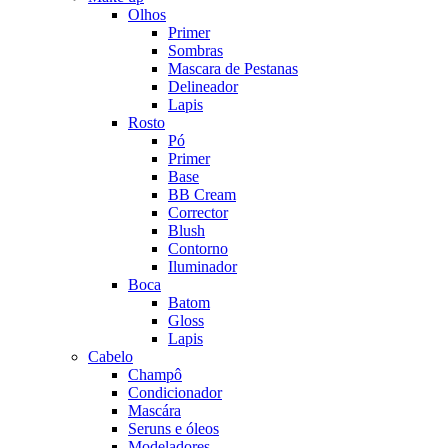
Olhos
Primer
Sombras
Mascara de Pestanas
Delineador
Lapis
Rosto
Pó
Primer
Base
BB Cream
Corrector
Blush
Contorno
Iluminador
Boca
Batom
Gloss
Lapis
Cabelo
Champô
Condicionador
Mascára
Seruns e óleos
Modeladores