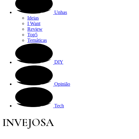
Unhas
Ideias
I Want
Review
Top5
Temáticas
DIY
Opinião
Tech
INVEJOSA