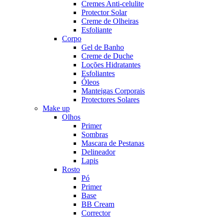
Cremes Anti-celulite
Protector Solar
Creme de Olheiras
Esfoliante
Corpo
Gel de Banho
Creme de Duche
Loções Hidratantes
Esfoliantes
Óleos
Manteigas Corporais
Protectores Solares
Make up
Olhos
Primer
Sombras
Mascara de Pestanas
Delineador
Lapis
Rosto
Pó
Primer
Base
BB Cream
Corrector