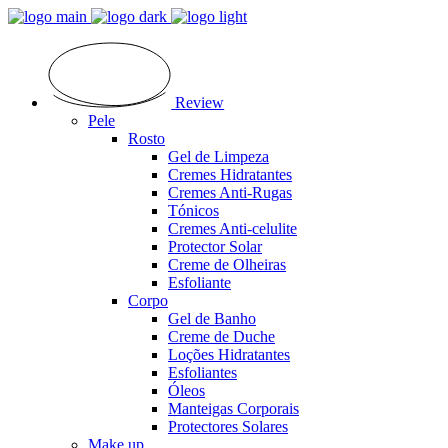
Review
Pele
Rosto
Gel de Limpeza
Cremes Hidratantes
Cremes Anti-Rugas
Tónicos
Cremes Anti-celulite
Protector Solar
Creme de Olheiras
Esfoliante
Corpo
Gel de Banho
Creme de Duche
Loções Hidratantes
Esfoliantes
Óleos
Manteigas Corporais
Protectores Solares
Make up