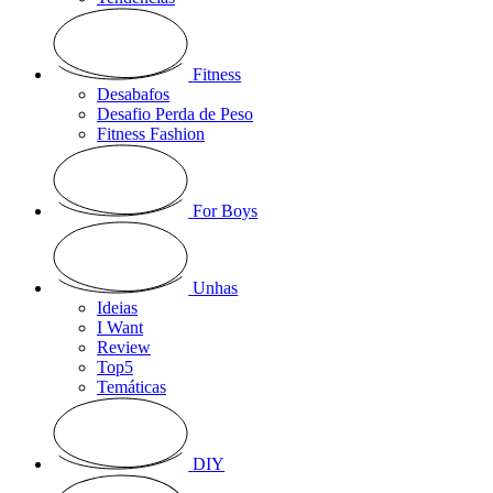
Fitness
Desabafos
Desafio Perda de Peso
Fitness Fashion
For Boys
Unhas
Ideias
I Want
Review
Top5
Temáticas
DIY