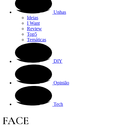
Unhas
Ideias
I Want
Review
Top5
Temáticas
DIY
Opinião
Tech
FACE