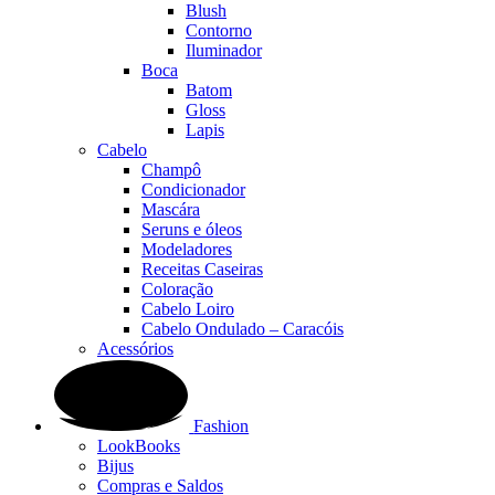
Blush
Contorno
Iluminador
Boca
Batom
Gloss
Lapis
Cabelo
Champô
Condicionador
Mascára
Seruns e óleos
Modeladores
Receitas Caseiras
Coloração
Cabelo Loiro
Cabelo Ondulado – Caracóis
Acessórios
Fashion
LookBooks
Bijus
Compras e Saldos