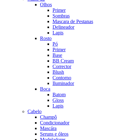
Olhos
Primer
Sombras
Mascara de Pestanas
Delineador
Lapis
Rosto
Pó
Primer
Base
BB Cream
Corrector
Blush
Contorno
Iluminador
Boca
Batom
Gloss
Lapis
Cabelo
Champô
Condicionador
Mascára
Seruns e óleos
Modeladores