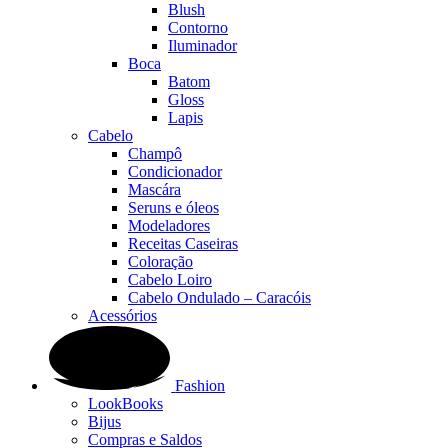
Blush
Contorno
Iluminador
Boca
Batom
Gloss
Lapis
Cabelo
Champô
Condicionador
Mascára
Seruns e óleos
Modeladores
Receitas Caseiras
Coloração
Cabelo Loiro
Cabelo Ondulado – Caracóis
Acessórios
Fashion
LookBooks
Bijus
Compras e Saldos