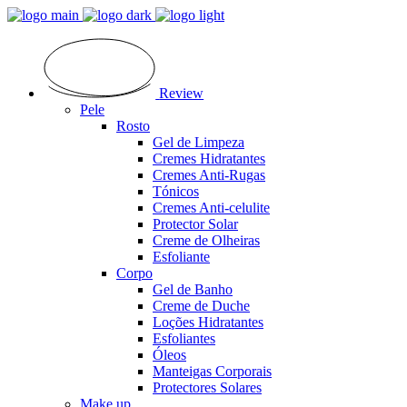
Review
Pele
Rosto
Gel de Limpeza
Cremes Hidratantes
Cremes Anti-Rugas
Tónicos
Cremes Anti-celulite
Protector Solar
Creme de Olheiras
Esfoliante
Corpo
Gel de Banho
Creme de Duche
Loções Hidratantes
Esfoliantes
Óleos
Manteigas Corporais
Protectores Solares
Make up