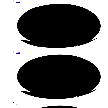
fb
tw
pn