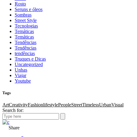
Rosto
Seruns e óleos
Sombras
Street Style
Tecnologias
Temáticas
Temáticas
Tendências
Tendências
tendências
Truques e Dicas
Uncategorized
Unhas
Viajar
Youtube
Tags
Art
Creativity
Fashion
lifestyle
People
Street
Timeless
Urban
Visual
Search for:
Share