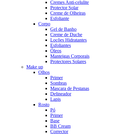
Cremes Anti-celulite
Protector Solar
Creme de Olheiras
Esfoliante
Corpo
Gel de Banho
Creme de Duche
Loções Hidratantes
Esfoliantes
Óleos
Manteigas Corporais
Protectores Solares
Make up
Olhos
Primer
Sombras
Mascara de Pestanas
Delineador
Lapis
Rosto
Pó
Primer
Base
BB Cream
Corrector