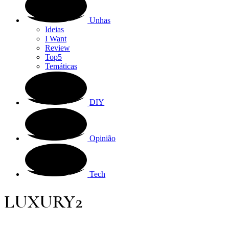
Unhas
Ideias
I Want
Review
Top5
Temáticas
DIY
Opinião
Tech
LUXURY2