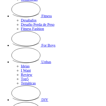
Fitness
Desabafos
Desafio Perda de Peso
Fitness Fashion
For Boys
Unhas
Ideias
I Want
Review
Top5
Temáticas
DIY