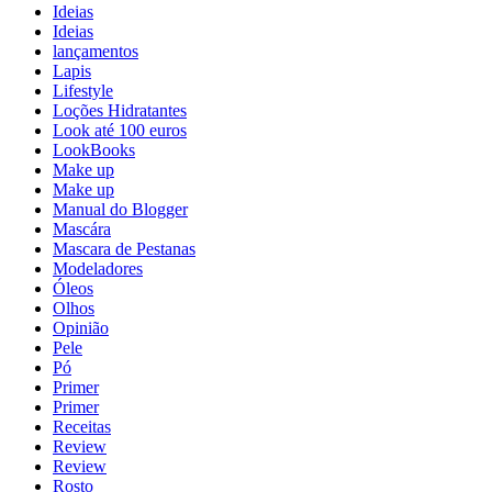
Ideias
Ideias
lançamentos
Lapis
Lifestyle
Loções Hidratantes
Look até 100 euros
LookBooks
Make up
Make up
Manual do Blogger
Mascára
Mascara de Pestanas
Modeladores
Óleos
Olhos
Opinião
Pele
Pó
Primer
Primer
Receitas
Review
Review
Rosto