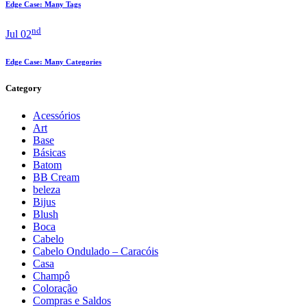
Edge Case: Many Tags
nd
Jul 02
Edge Case: Many Categories
Category
Acessórios
Art
Base
Básicas
Batom
BB Cream
beleza
Bijus
Blush
Boca
Cabelo
Cabelo Ondulado – Caracóis
Casa
Champô
Coloração
Compras e Saldos