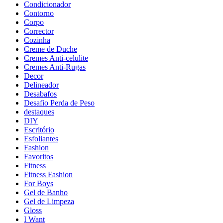
Condicionador
Contorno
Corpo
Corrector
Cozinha
Creme de Duche
Cremes Anti-celulite
Cremes Anti-Rugas
Decor
Delineador
Desabafos
Desafio Perda de Peso
destaques
DIY
Escritório
Esfoliantes
Fashion
Favoritos
Fitness
Fitness Fashion
For Boys
Gel de Banho
Gel de Limpeza
Gloss
I Want