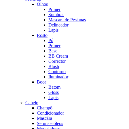
Olhos
Primer
Sombras
Mascara de Pestanas
Delineador
Lapis
Rosto
Pó
Primer
Base
BB Cream
Corrector
Blush
Contorno
Iluminador
Boca
Batom
Gloss
Lapis
Cabelo
Champô
Condicionador
Mascára
Seruns e óleos
Modeladores