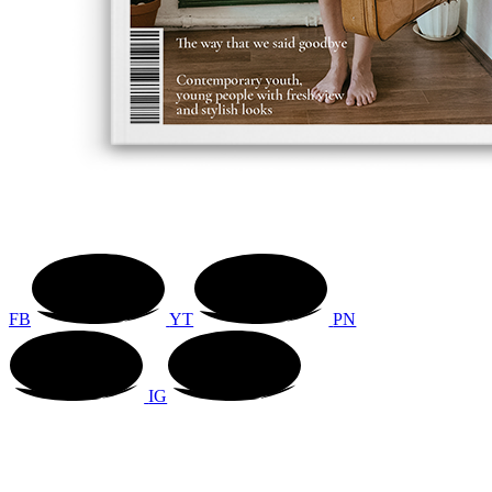
FB
YT
PN
IG